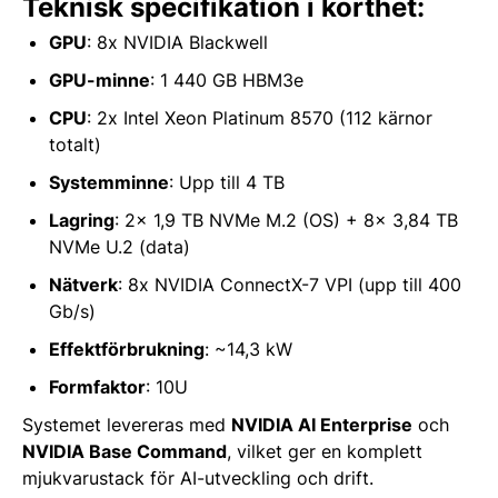
Teknisk specifikation i korthet:
GPU
:
8x NVIDIA Blackwell
GPU-minne
:
1 440 GB HBM3e
CPU
:
2x Intel Xeon Platinum 8570 (112 kärnor
totalt)
Systemminne
:
Upp till 4 TB
Lagring
:
2x 1,9 TB NVMe M.2 (OS) + 8x 3,84 TB
NVMe U.2 (data)
Nätverk
:
8x NVIDIA ConnectX-7 VPI (upp till 400
Gb/s)
Effektförbrukning
:
~14,3 kW
Formfaktor
:
10U
Systemet levereras med
NVIDIA AI Enterprise
och
NVIDIA Base Command
, vilket ger en komplett
mjukvarustack för AI-utveckling och drift.