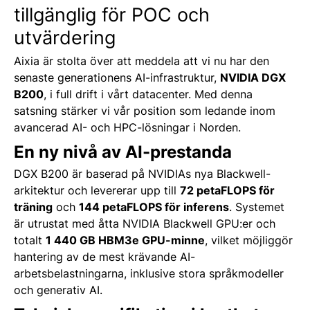
tillgänglig för POC och
utvärdering
Aixia är stolta över att meddela att vi nu har den
senaste generationens AI-infrastruktur,
NVIDIA DGX
B200
, i full drift i vårt datacenter.
Med denna
satsning stärker vi vår position som ledande inom
avancerad AI- och HPC-lösningar i Norden.
En ny nivå av AI-prestanda
DGX B200 är baserad på NVIDIAs nya Blackwell-
arkitektur och levererar upp till
72 petaFLOPS för
träning
och
144 petaFLOPS för inferens
.
Systemet
är utrustat med åtta NVIDIA Blackwell GPU:er och
totalt
1 440 GB HBM3e GPU-minne
, vilket möjliggör
hantering av de mest krävande AI-
arbetsbelastningarna, inklusive stora språkmodeller
och generativ AI.