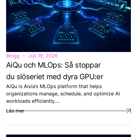
Blogg
Juli 19, 2026
AiQu och MLOps: Så stoppar
du slöseriet med dyra GPU:er
AiQu is Aixia’s MLOps platform that helps
organizations manage, schedule, and optimize AI
workloads efficiently….
Läs mer