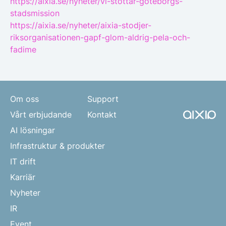
https://aixia.se/nyheter/vi-stottar-goteborgs-
stadsmission
https://aixia.se/nyheter/aixia-stodjer-
riksorganisationen-gapf-glom-aldrig-pela-och-
fadime
Om oss
Support
Vårt erbjudande
Kontakt
AI lösningar
Infrastruktur & produkter
IT drift
Karriär
Nyheter
IR
Event