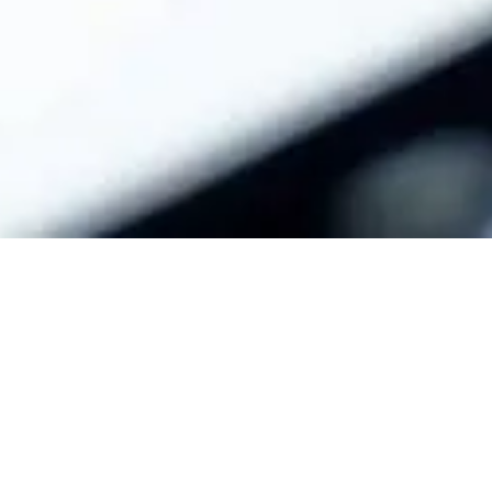
Backup är viktigt,
återställning är allt
Det är avgörande att skydda din data.
Genom att erbjuda avancerade tjänster
Kontakta oss
inom dataskydd och återställning ser vi till
att du snabbt kan återställa din data,
oavsett vad som händer.
Säkra din data och skydda dig
mot cyberangrepp
Förbered, förebygg, upptäck, svara och återställ. I
dagens digitala landskap ökar antalet cyberangrepp.
Vi erbjuder dig lösningar som är enkla att hantera