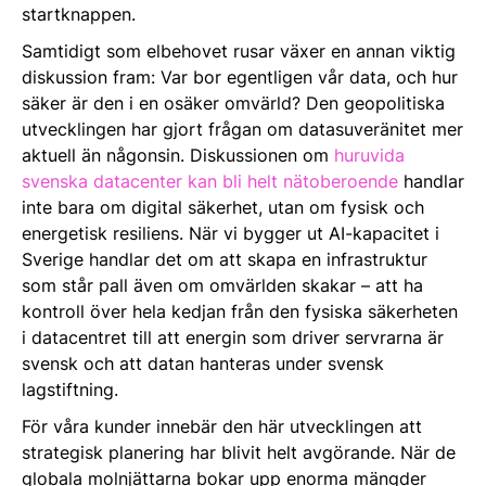
startknappen.
Samtidigt som elbehovet rusar växer en annan viktig
diskussion fram: Var bor egentligen vår data, och hur
säker är den i en osäker omvärld? Den geopolitiska
utvecklingen har gjort frågan om datasuveränitet mer
aktuell än någonsin. Diskussionen om
huruvida
svenska datacenter kan bli helt nätoberoende
handlar
inte bara om digital säkerhet, utan om fysisk och
energetisk resiliens. När vi bygger ut AI-kapacitet i
Sverige handlar det om att skapa en infrastruktur
som står pall även om omvärlden skakar – att ha
kontroll över hela kedjan från den fysiska säkerheten
i datacentret till att energin som driver servrarna är
svensk och att datan hanteras under svensk
lagstiftning.
För våra kunder innebär den här utvecklingen att
strategisk planering har blivit helt avgörande. När de
globala molnjättarna bokar upp enorma mängder