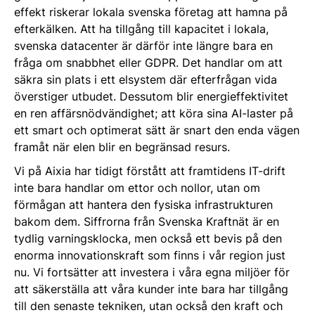
effekt riskerar lokala svenska företag att hamna på
efterkälken. Att ha tillgång till kapacitet i lokala,
svenska datacenter är därför inte längre bara en
fråga om snabbhet eller GDPR. Det handlar om att
säkra sin plats i ett elsystem där efterfrågan vida
överstiger utbudet. Dessutom blir energieffektivitet
en ren affärsnödvändighet; att köra sina AI-laster på
ett smart och optimerat sätt är snart den enda vägen
framåt när elen blir en begränsad resurs.
Vi på Aixia har tidigt förstått att framtidens IT-drift
inte bara handlar om ettor och nollor, utan om
förmågan att hantera den fysiska infrastrukturen
bakom dem. Siffrorna från Svenska Kraftnät är en
tydlig varningsklocka, men också ett bevis på den
enorma innovationskraft som finns i vår region just
nu. Vi fortsätter att investera i våra egna miljöer för
att säkerställa att våra kunder inte bara har tillgång
till den senaste tekniken, utan också den kraft och