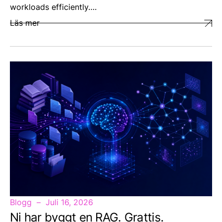
workloads efficiently….
Läs mer
Blogg
Juli 16, 2026
Ni har byggt en RAG. Grattis.