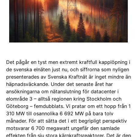
Det pågår en tyst men extremt kraftfull kapplöpning i
de svenska elnäten just nu, och siffrorna som nyligen
presenterades av Svenska Kraftnät är inget mindre än
häpnadsväckande. Under det senaste året har
ansökningarna om nätanslutning för datacenter i
elområde 3 – alltså regionen kring Stockholm och
Göteborg – femdubblats. Vi pratar om ett hopp från 1
310 MW till osannolika 6 692 MW på bara tolv
månader. För att sätta det i ett begripligt perspektiv
motsvarar 6 700 megawatt ungefär den samlade
effekten från sju stora kärnkraftsreaktorer. Det är den