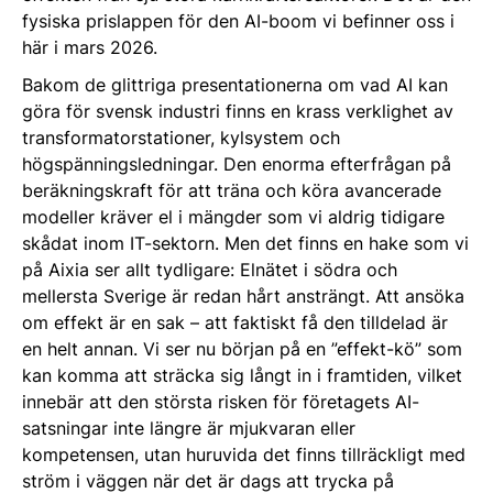
fysiska prislappen för den AI-boom vi befinner oss i
här i mars 2026.
Bakom de glittriga presentationerna om vad AI kan
göra för svensk industri finns en krass verklighet av
transformatorstationer, kylsystem och
högspänningsledningar. Den enorma efterfrågan på
beräkningskraft för att träna och köra avancerade
modeller kräver el i mängder som vi aldrig tidigare
skådat inom IT-sektorn. Men det finns en hake som vi
på Aixia ser allt tydligare: Elnätet i södra och
mellersta Sverige är redan hårt ansträngt. Att ansöka
om effekt är en sak – att faktiskt få den tilldelad är
en helt annan. Vi ser nu början på en ”effekt-kö” som
kan komma att sträcka sig långt in i framtiden, vilket
innebär att den största risken för företagets AI-
satsningar inte längre är mjukvaran eller
kompetensen, utan huruvida det finns tillräckligt med
ström i väggen när det är dags att trycka på