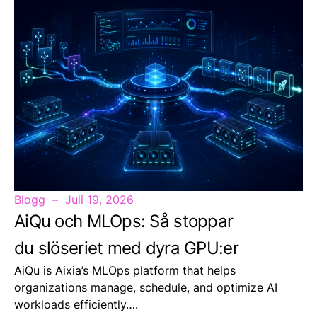
Blogg
Juli 19, 2026
AiQu och MLOps: Så stoppar
du slöseriet med dyra GPU:er
AiQu is Aixia’s MLOps platform that helps
organizations manage, schedule, and optimize AI
workloads efficiently….