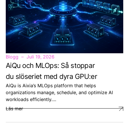
Blogg
Juli 19, 2026
AiQu och MLOps: Så stoppar
du slöseriet med dyra GPU:er
AiQu is Aixia’s MLOps platform that helps
organizations manage, schedule, and optimize AI
workloads efficiently….
Läs mer