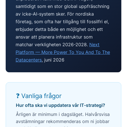
samtidigt som en stor global uppfräschning
av icke-AI-system sker. För nordiska
företag, som ofta har tillgång till fossilfri el,
erbjuder detta både en möjlighet och ett
ansvar att planera infrastruktur som
matchar verkligheten 2026-2028.
Next
Platform — More Power To You And To The
Datacenters
, juni 2026
❓ Vanliga frågor
Hur ofta ska vi uppdatera vår IT-strategi?
Årligen är minimum i dagsläget. Halvårsvisa
avstämningar rekommenderas om ni jobbar