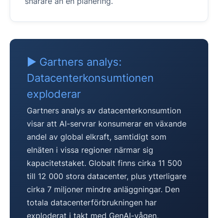
snarare än en planering.
▶ Gartners analys:
Datacenterkonsumtionen
exploderar
Gartners analys av datacenterkonsumtion
visar att AI-servrar konsumerar en växande
andel av global elkraft, samtidigt som
elnäten i vissa regioner närmar sig
kapacitetstaket. Globalt finns cirka 11 500
till 12 000 stora datacenter, plus ytterligare
cirka 7 miljoner mindre anläggningar. Den
totala datacenterförbrukningen har
exploderat i takt med GenAI-vågen,