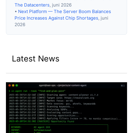
The Datacenters
, juni 2026
•
Next Platform — The Server Boom Balances
Price Increases Against Chip Shortages
, juni
2026
Latest News