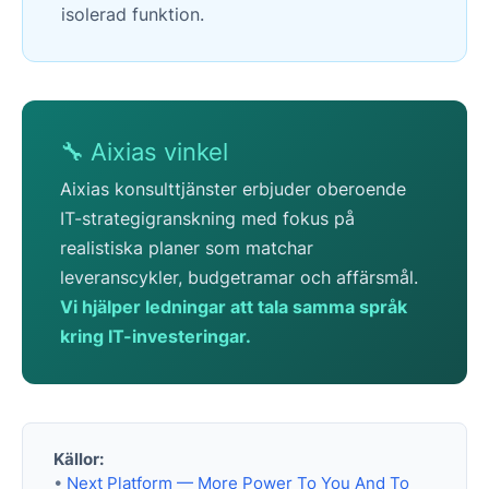
isolerad funktion.
🔧 Aixias vinkel
Aixias konsulttjänster erbjuder oberoende
IT-strategigranskning med fokus på
realistiska planer som matchar
leveranscykler, budgetramar och affärsmål.
Vi hjälper ledningar att tala samma språk
kring IT-investeringar.
Källor:
•
Next Platform — More Power To You And To