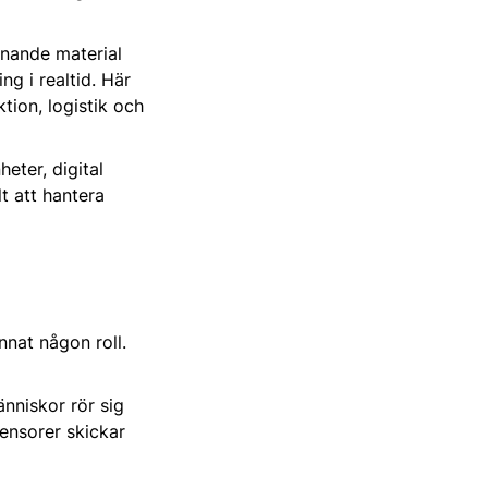
anande material
ng i realtid. Här
tion, logistik och
eter, digital
t att hantera
nnat någon roll.
nniskor rör sig
sensorer skickar