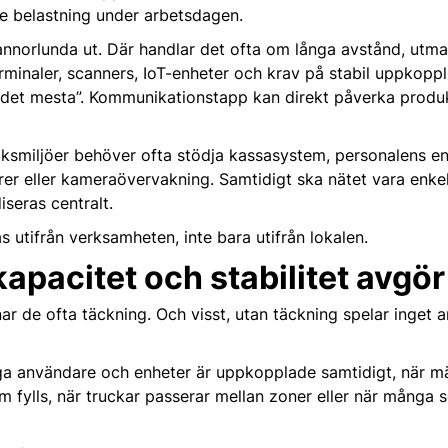
e belastning under arbetsdagen.
en annorlunda ut. Där handlar det ofta om långa avstånd, utm
rminaler, scanners, IoT-enheter och krav på stabil uppkoppli
 det mesta”. Kommunikationstapp kan direkt påverka produk
utiksmiljöer behöver ofta stödja kassasystem, personalens enh
er eller kameraövervakning. Samtidigt ska nätet vara enkel
seras centralt.
s utifrån verksamheten, inte bara utifrån lokalen.
kapacitet och stabilitet avgör
nar de ofta täckning. Och visst, utan täckning spelar inget a
ga användare och enheter är uppkopplade samtidigt, när mä
 fylls, när truckar passerar mellan zoner eller när många 