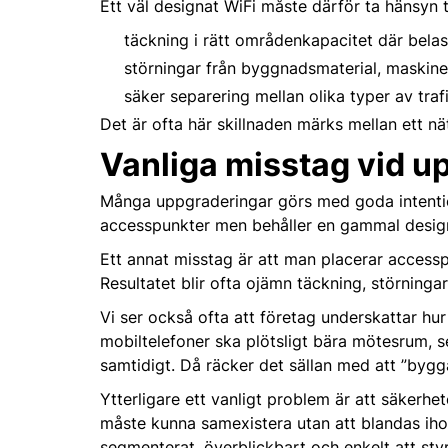
Ett väl designat WiFi måste därför ta hänsyn ti
täckning i rätt områden
kapacitet där belas
störningar från byggnadsmaterial, maskine
säker separering mellan olika typer av tra
Det är ofta här skillnaden märks mellan ett nä
Vanliga misstag vid u
Många uppgraderingar görs med goda intention
accesspunkter men behåller en gammal desig
Ett annat misstag är att man placerar accessp
Resultatet blir ofta ojämn täckning, störningar
Vi ser också ofta att företag underskattar h
mobiltelefoner ska plötsligt bära mötesrum, 
samtidigt. Då räcker det sällan med att ”bygg
Ytterligare ett vanligt problem är att säkerh
måste kunna samexistera utan att blandas ihop
segmenterat, överblickbart och enkelt att styr