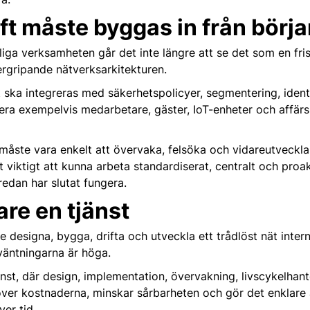
ft måste byggas in från börj
iga verksamheten går det inte längre att se det som en fri
ergripande nätverksarkitekturen.
t ska integreras med säkerhetspolicyer, segmentering, ident
era exempelvis medarbetare, gäster, IoT-enheter och affärs
måste vara enkelt att övervaka, felsöka och vidareutveckla
iktigt att kunna arbeta standardiserat, centralt och proakti
redan har slutat fungera.
tare en tjänst
 designa, bygga, drifta och utveckla ett trådlöst nät inter
väntningarna är höga.
jänst, där design, implementation, övervakning, livscykelhan
över kostnaderna, minskar sårbarheten och gör det enklare a
er tid.