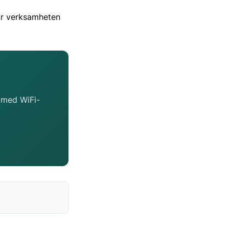
när verksamheten
t med WiFi-