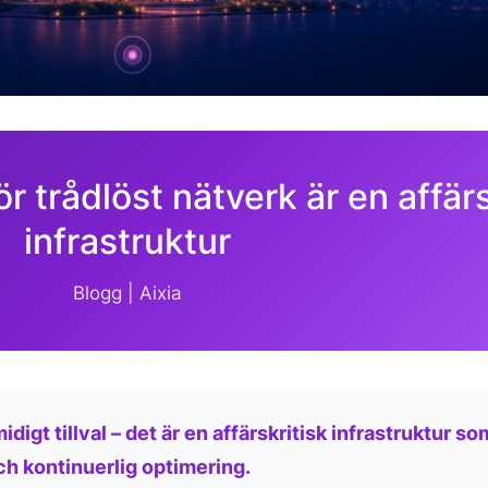
ör trådlöst nätverk är en affärs
infrastruktur
Blogg | Aixia
idigt tillval – det är en affärskritisk infrastruktur s
ch kontinuerlig optimering.