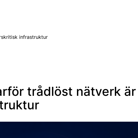
SV
skritisk infrastruktur
arför trådlöst nätverk är
struktur