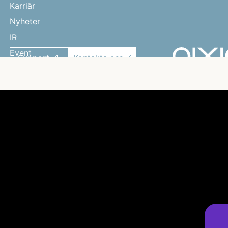
Karriär
Nyheter
IR
Event
Support
Kontakta oss
Partners
CSR
Hållbarhet
Dataskyddspolicy
Aixia © 2024 All rights reserved
Change cookie settings