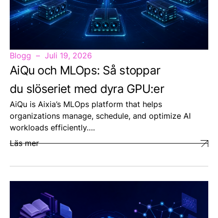
Blogg
Juli 19, 2026
AiQu och MLOps: Så stoppar
du slöseriet med dyra GPU:er
AiQu is Aixia’s MLOps platform that helps
organizations manage, schedule, and optimize AI
workloads efficiently….
Läs mer