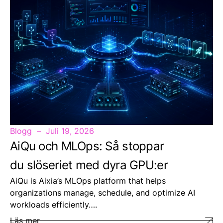
Blogg
Juli 19, 2026
AiQu och MLOps: Så stoppar
du slöseriet med dyra GPU:er
AiQu is Aixia’s MLOps platform that helps
organizations manage, schedule, and optimize AI
workloads efficiently….
Läs mer