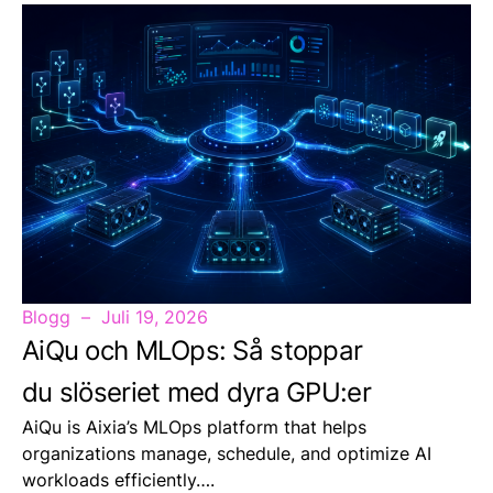
Blogg
Juli 19, 2026
AiQu och MLOps: Så stoppar
du slöseriet med dyra GPU:er
AiQu is Aixia’s MLOps platform that helps
organizations manage, schedule, and optimize AI
workloads efficiently….