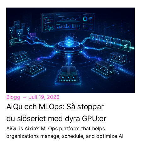
Blogg
Juli 19, 2026
AiQu och MLOps: Så stoppar
du slöseriet med dyra GPU:er
AiQu is Aixia’s MLOps platform that helps
organizations manage, schedule, and optimize AI