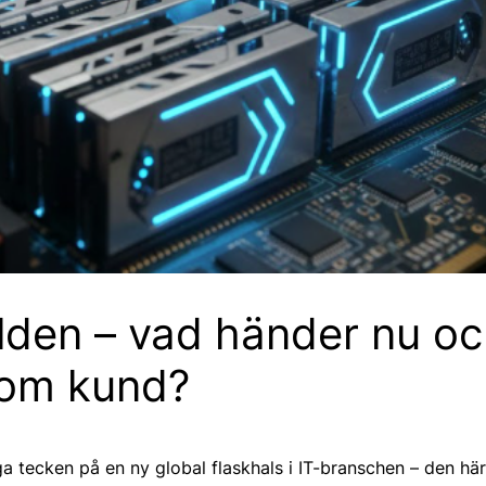
rlden – vad händer nu oc
som kund?
ga tecken på en ny global flaskhals i IT-branschen – den h