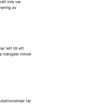
lt inte var
anering av
 lett till ett
rma mängder minne
duktionslinjer tar