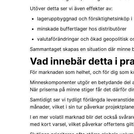
Utöver detta ser vi även effekter av:
lageruppbyggnad och försiktighetsinköp i 
minskade buffertlager hos distributörer
valutaförändringar och ökad geopolitisk o
Sammantaget skapas en situation där minne bl
Vad innebär detta i pr
För marknaden som helhet, och för dig som ku
Minneskomponenter utgör en betydande del av 
När priserna på minne stiger får det därför d
Samtidigt ser vi tydligt förlängda leveranstid
månader, vilket i sin tur påverkar projektplane
I en mer volatil marknad blir det också svårare
med kort varsel, vilket påverkar offertens gil