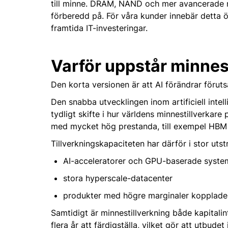
till minne. DRAM, NAND och mer avancerade m
förberedd på. För våra kunder innebär detta ök
framtida IT-investeringar.
Varför uppstår minnes
Den korta versionen är att AI förändrar föruts
Den snabba utvecklingen inom artificiell intelli
tydligt skifte i hur världens minnestillverka
med mycket hög prestanda, till exempel HBM 
Tillverkningskapaciteten har därför i stor uts
AI-acceleratorer och GPU-baserade syste
stora hyperscale-datacenter
produkter med högre marginaler kopplade ti
Samtidigt är minnestillverkning både kapitalin
flera år att färdigställa, vilket gör att utbud