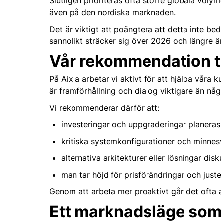
Slutligen prioriteras ofta större globala voly
även på den nordiska marknaden.
Det är viktigt att poängtera att detta inte be
sannolikt sträcker sig över 2026 och längre ä
Vår rekommendation ti
På Aixia arbetar vi aktivt för att hjälpa vår
är framförhållning och dialog viktigare än någ
Vi rekommenderar därför att:
investeringar och uppgraderingar planeras
kritiska systemkonfigurationer och minnesv
alternativa arkitekturer eller lösningar disk
man tar höjd för prisförändringar och juste
Genom att arbeta mer proaktivt går det ofta 
Ett marknadsläge som