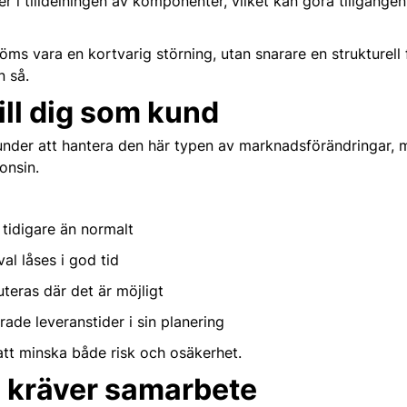
mer i tilldelningen av komponenter, vilket kan göra tillgång
döms vara en kortvarig störning, utan snarare en strukturel
n så.
ll dig som kund
a kunder att hantera den här typen av marknadsförändringar,
onsin.
 tidigare än normalt
al låses i god tid
uteras där det är möjligt
rade leveranstider i sin planering
att minska både risk och osäkerhet.
 kräver samarbete