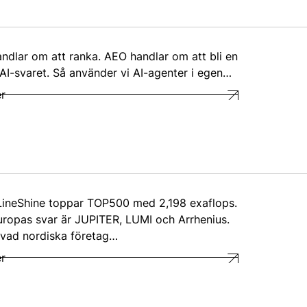
ndlar om att ranka. AEO handlar om att bli en
 AI-svaret. Så använder vi AI-agenter i egen…
r
LineShine toppar TOP500 med 2,198 exaflops.
ropas svar är JUPITER, LUMI och Arrhenius.
 vad nordiska företag…
r