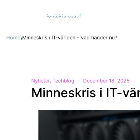
Support
Kontakta oss
Home
\
Minneskris i IT-världen – vad händer nu?
Nyheter
,
Techblog
December 18, 2025
Minneskris i IT-vä