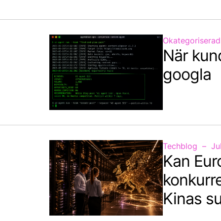
Okategoriserad
När kun
googla
Techblog
Ju
Kan Eur
konkurr
Kinas s