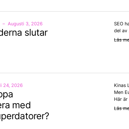
Augusti 3, 2026
SEO ha
derna slutar
del av
Läs me
li 24, 2026
Kinas 
opa
Men Eu
Här är
era med
Läs me
uperdatorer?