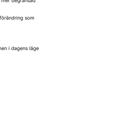
en mer begränsad
l förändring som
 men i dagens läge