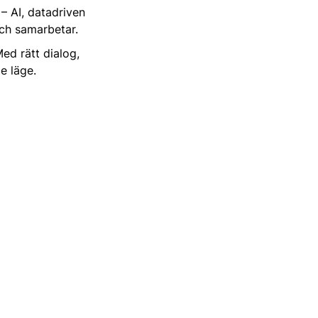
– AI, datadriven
och samarbetar.
ed rätt dialog,
e läge.