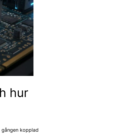
h hur
är gången kopplad