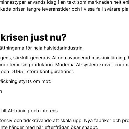
innestyper används idag i en takt som marknaden helt enke
ade priser, längre leveranstider och i vissa fall svårare pl
krisen just nu?
ättningarna för hela halvledarindustrin.
gens, särskilt generativ AI och avancerad maskininlärning, har
re prioriterar sin produktion. Moderna AI-system kräver eno
och DDR5 i stora konfigurationer.
träckning styrts om mot:
m
ll AI-träning och inferens
tensiv och tidskrävande att skala upp. Nya fabriker och pro
et inte hänger med när efterfrågan ökar snabbt.