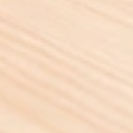
En fristad för skarpa
hjärnor