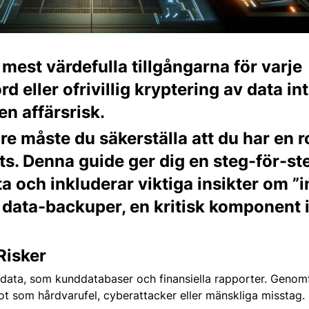
e mest värdefulla tillgångarna för varje
örd eller ofrivillig kryptering av data in
n affärsrisk.
are måste du säkerställa att du har en 
ts. Denna guide ger dig en steg-för-st
 och inkluderar viktiga insikter om ”
, data-backuper, en kritisk komponent
Risker
sk data, som kunddatabaser och finansiella rapporter. Genom
hot som hårdvarufel, cyberattacker eller mänskliga misstag.