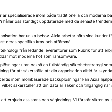
r är specialiserade inom både traditionella och moderna 
Vi håller oss ständigt uppdaterade med de senaste trender
ganisation har unika behov. Aixia arbetar nära sina kunder f
t deras specifika krav och affärsmål.
teknologi från ledande leverantörer som Rubrik för att erb
yddar mot moderna hot som ransomware.
uplösningar utan också en fullständig säkerhetsstrategi so
ing för att säkerställa att din organisation alltid är skydd
ertis inom molnbaserade backuplösningar kan Aixia hjälpa 
, vilket säkerställer att din data är säker och tillgänglig när
 att erbjuda assistans och vägledning. Vi förstår vikten av