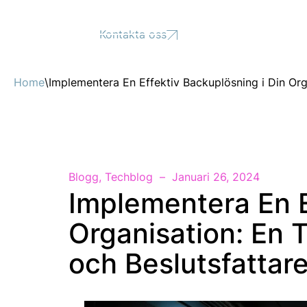
Support
Kontakta oss
Home
\
Implementera En Effektiv Backuplösning i Din Org
Blogg
,
Techblog
Januari 26, 2024
Implementera En E
Organisation: En 
och Beslutsfattar