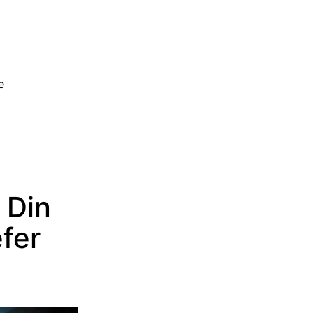
e
 Din
fer