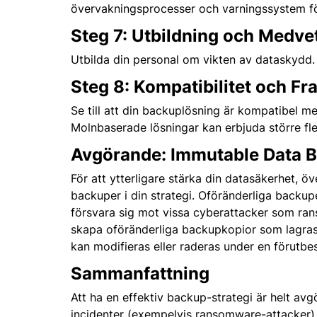
övervakningsprocesser och varningssystem fö
Steg 7: Utbildning och Medve
Utbilda din personal om vikten av dataskydd.
Steg 8: Kompatibilitet och Fr
Se till att din backuplösning är kompatibel me
Molnbaserade lösningar kan erbjuda större flex
Avgörande: Immutable Data 
För att ytterligare stärka din datasäkerhet, ö
backuper i din strategi. Oföränderliga backupe
försvara sig mot vissa cyberattacker som ra
skapa oföränderliga backupkopior som lagras 
kan modifieras eller raderas under en förutbe
Sammanfattning
Att ha en effektiv backup-strategi är helt av
incidenter (exempelvis ransomware-attacker)