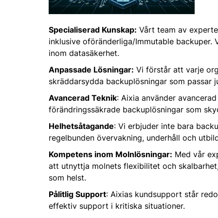
Specialiserad Kunskap:
Vårt team av experte
inklusive oföränderliga/Immutable backuper. 
inom datasäkerhet.
Anpassade Lösningar:
Vi förstår att varje or
skräddarsydda backuplösningar som passar jus
Avancerad Teknik
: Aixia använder avancerad 
förändringssäkrade backuplösningar som sk
Helhetsåtagande
: Vi erbjuder inte bara back
regelbunden övervakning, underhåll och utbildn
Kompetens inom Molnlösningar:
Med vår exp
att utnyttja molnets flexibilitet och skalbarhet
som helst.
Pålitlig Support
: Aixias kundsupport står redo
effektiv support i kritiska situationer.