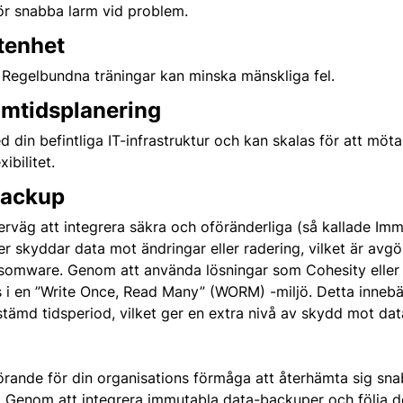
r snabba larm vid problem.
tenhet
 Regelbundna träningar kan minska mänskliga fel.
amtidsplanering
d din befintliga IT-infrastruktur och kan skalas för att möt
ibilitet.
Backup
verväg att integrera säkra och oföränderliga (så kallade Im
r skyddar data mot ändringar eller radering, vilket är avgö
nsomware. Genom att använda lösningar som Cohesity eller 
i en ”Write Once, Read Many” (WORM) -miljö. Detta innebär
stämd tidsperiod, vilket ger en extra nivå av skydd mot da
görande för din organisations förmåga att återhämta sig sna
. Genom att integrera immutabla data-backuper och följa 