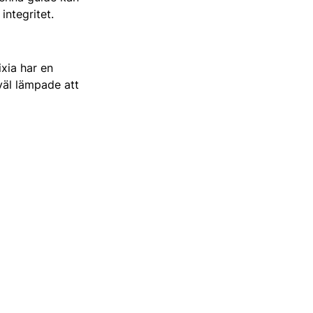
integritet.
ixia har en
väl lämpade att