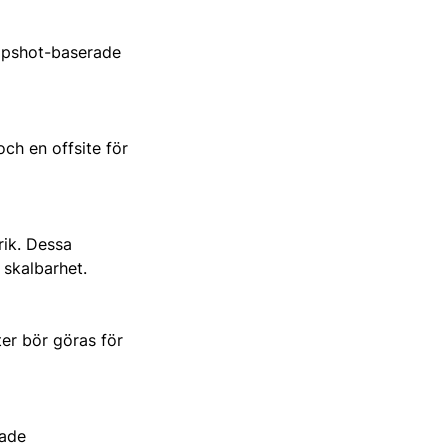
snapshot-baserade
ch en offsite för
ik. Dessa
 skalbarhet.
er bör göras för
rade