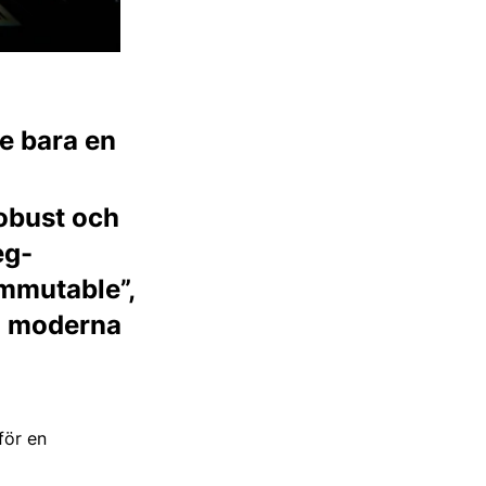
te bara en
robust och
eg-
immutable”,
 i moderna
för en