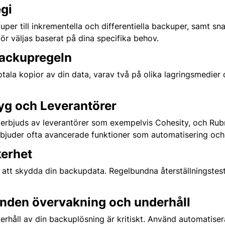
egi
kuper till inkrementella och differentiella backuper, samt 
bör väljas baserat på dina specifika behov.
Backupregeln
ala kopior av din data, varav två på olika lagringsmedier o
tyg och Leverantörer
rbjuds av leverantörer som exempelvis Cohesity, och Rubr
bjuder ofta avancerade funktioner som automatisering och
kerhet
 att skydda din backupdata. Regelbundna återställningstest
unden övervakning och underhåll
erhåll av din backuplösning är kritiskt. Använd automatise