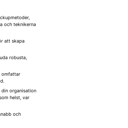
backupmetoder,
na och teknikerna
ör att skapa
juda robusta,
m omfattar
ad.
din organisation
 som helst, var
 snabb och