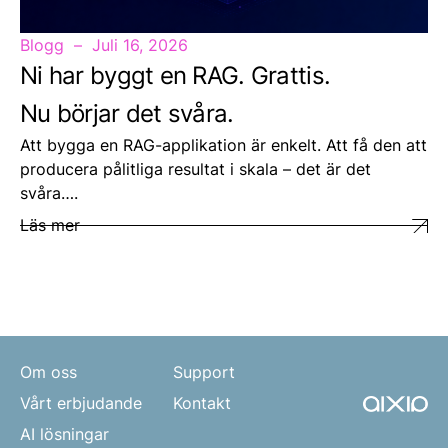
Blogg
Juli 16, 2026
Ni har byggt en RAG. Grattis.
Nu börjar det svåra.
Att bygga en RAG-applikation är enkelt. Att få den att
producera pålitliga resultat i skala – det är det
svåra….
Läs mer
Om oss
Support
Vårt erbjudande
Kontakt
AI lösningar