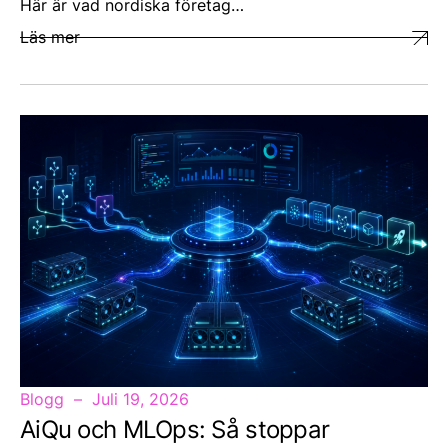
Här är vad nordiska företag…
Läs mer
Blogg
Juli 19, 2026
AiQu och MLOps: Så stoppar