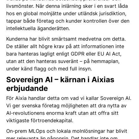
livsmönster. När denna inlärning sker i en svart låda
hos en global molnjätte under utländsk jurisdiktion,
tappar både företag och kunder kontrollen över den
intellektuella äganderätten.
Kunderna har blivit smärtsamt medvetna om detta.
De ställer allt högre krav på att informationen inte
bara hanteras lagligt enligt GDPR eller EU AI Act,
utan att den hanteras suveränt – på hemmaplan,
under känd flagg och med full insyn.
Sovereign AI – kärnan i Aixias
erbjudande
För Aixia handlar detta om vad vi kallar Sovereign AI.
Vi ger svenska företag möjligheten att dra nytta av
AI-revolutionens enorma kraft utan att offra sitt
viktigaste förtroendekapital.
On-prem MLOps och lokala molnlösningar har blivit
mer relevanta än någonsin. Det handlar inte om