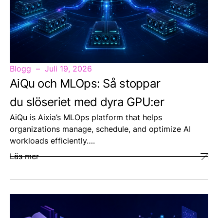
Blogg
Juli 19, 2026
AiQu och MLOps: Så stoppar
du slöseriet med dyra GPU:er
AiQu is Aixia’s MLOps platform that helps
organizations manage, schedule, and optimize AI
workloads efficiently….
Läs mer