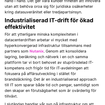
hand i hand. Det ger våra kunder friheten att innovera
utan att behöva oroa sig för juridiska osäkerheter
kring datasuveränitet eller tredjepartsinsyn.
Industrialiserad IT-drift för ökad
effektivitet
För att ytterligare minska komplexiteten i
datacenterdriften arbetar vi mycket med
hyperkonvergerad infrastruktur tillsammans med
partners som
Nutanix
. Genom att konsolidera
lagring, beräkning och nätverk i en och samma
plattform tar vi bort behovet av stuprörsdelad IT-
kompetens och frigör tid för IT-avdelningen att
fokusera på affärsutveckling i stället för
brandsläckning. Det är en industrialiserad approach
till IT som sparar både tid och pengar, samtidigt som
den skapar en förutsägbarhet som är ovärderlig för
tillväxt.
I slutändan handlar vår syn på infrastruktur om att