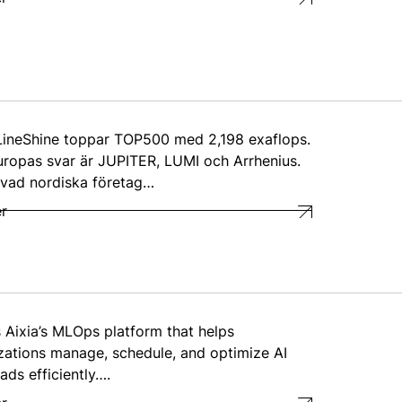
LineShine toppar TOP500 med 2,198 exaflops.
ropas svar är JUPITER, LUMI och Arrhenius.
 vad nordiska företag…
r
s Aixia’s MLOps platform that helps
zations manage, schedule, and optimize AI
ads efficiently….