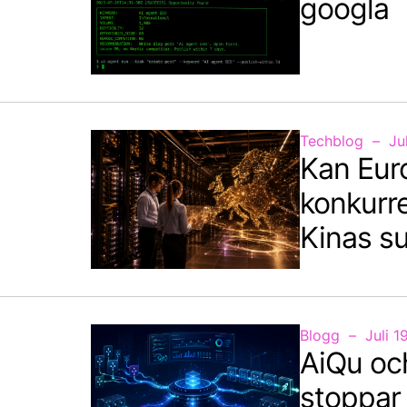
googla
Techblog
Ju
Kan Eur
konkurr
Kinas s
Blogg
Juli 1
AiQu oc
stoppar 