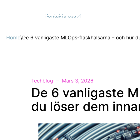
Support
Kontakta oss
Home
\
De 6 vanligaste MLOps-flaskhalsarna – och hur d
Techblog
Mars 3, 2026
De 6 vanligaste M
du löser dem inn