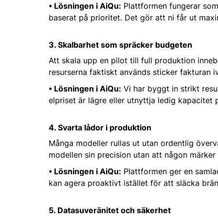
• Lösningen i AiQu:
Plattformen fungerar som 
baserat på prioritet. Det gör att ni får ut max
3. Skalbarhet som spräcker budgeten
Att skala upp en pilot till full produktion inn
resurserna faktiskt används sticker fakturan i
• Lösningen i AiQu:
Vi har byggt in strikt res
elpriset är lägre eller utnyttja ledig kapacitet
4. Svarta lådor i produktion
Många modeller rullas ut utan ordentlig överva
modellen sin precision utan att någon märker d
• Lösningen i AiQu:
Plattformen ger en samlad 
kan agera proaktivt istället för att släcka brä
5. Datasuveränitet och säkerhet