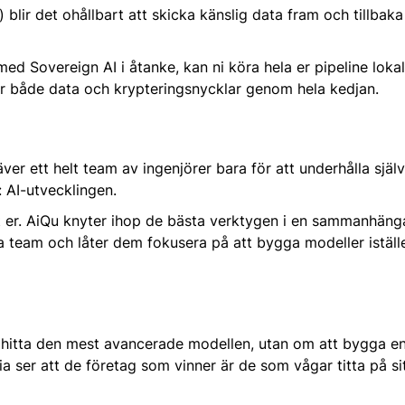
 blir det ohållbart att skicka känslig data fram och tillbaka
 Sovereign AI i åtanke, kan ni köra hela er pipeline lokalt 
ver både data och krypteringsnycklar genom hela kedjan.
er ett helt team av ingenjörer bara för att underhålla själv
: AI-utvecklingen.
t er. AiQu knyter ihop de bästa verktygen i en sammanhäng
 team och låter dem fokusera på att bygga modeller iställe
t hitta den mest avancerade modellen, utan om att bygga en
ia ser att de företag som vinner är de som vågar titta på si