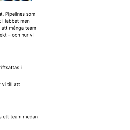
t. Pipelines som
t i labbet men
vi att många team
ekt – och hur vi
iftsättas i
i till att
os ett team medan