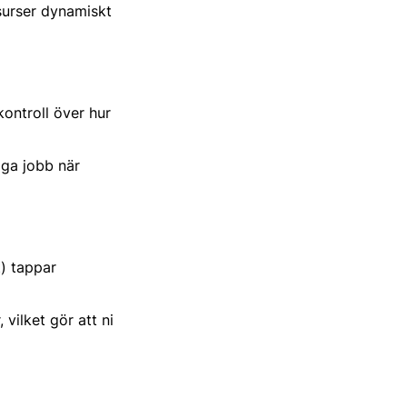
surser dynamiskt
kontroll över hur
gga jobb när
t) tappar
vilket gör att ni