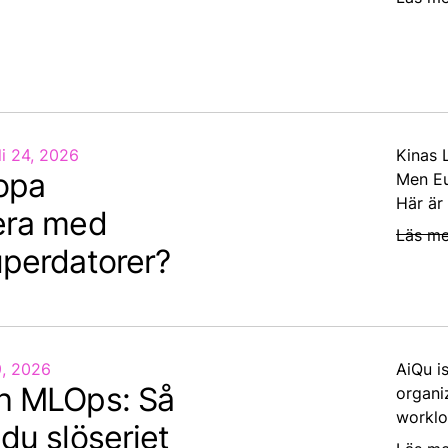
li 24, 2026
Kinas 
opa
Men Eu
Här är
era med
Läs me
uperdatorer?
9, 2026
AiQu i
h MLOps: Så
organi
worklo
du slöseriet