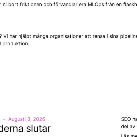
i bort friktionen och förvandlar era MLOps från en flaskhal
? Vi har hjälpt många organisationer att rensa i sina pipelin
l produktion.
Augusti 3, 2026
SEO ha
derna slutar
del av
Läs me