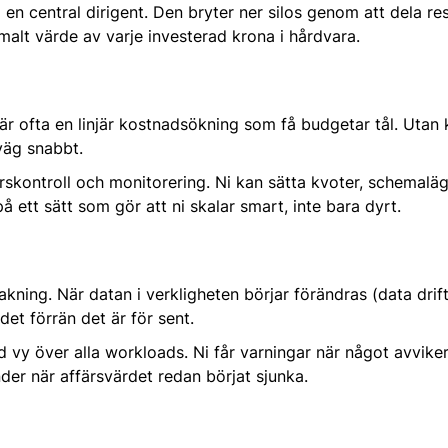
en central dirigent. Den bryter ner silos genom att dela re
imalt värde av varje investerad krona i hårdvara.
ebär ofta en linjär kostnadsökning som få budgetar tål. Utan 
väg snabbt.
urskontroll och monitorering. Ni kan sätta kvoter, schemalä
 på ett sätt som gör att ni skalar smart, inte bara dyrt.
kning. När datan i verkligheten börjar förändras (data drif
et förrän det är för sent.
vy över alla workloads. Ni får varningar när något avviker, 
nder när affärsvärdet redan börjat sjunka.