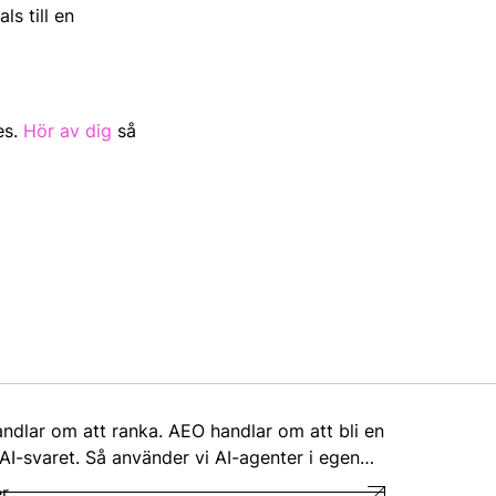
s till en
es.
Hör av dig
så
ndlar om att ranka. AEO handlar om att bli en
 AI-svaret. Så använder vi AI-agenter i egen…
r