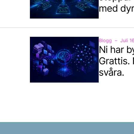
med dyr
Blogg
Juli 1
Ni har 
Grattis.
svåra.