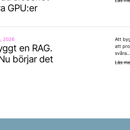
Läs me
a GPU:er
6, 2026
Att by
byggt en RAG.
att pro
svåra…
 Nu börjar det
Läs me