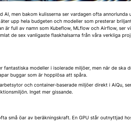
d AI, men bakom kulisserna ser vardagen ofta annorlunda u
 äter upp hela budgeten och modeller som presterar briljan
ådan är full av namn som Kubeflow, MLflow och Airflow, ser 
t de sex vanligaste flaskhalsarna från våra verkliga proj
 fantastiska modeller i isolerade miljöer, men när de ska dr
skapar buggar som är hopplösa att spåra.
betsytor och container-baserade miljöer direkt i AiQu, ser v
ktionsmiljön. Inget mer gissande.
 ofta små öar av beräkningskraft. En GPU står outnyttjad h