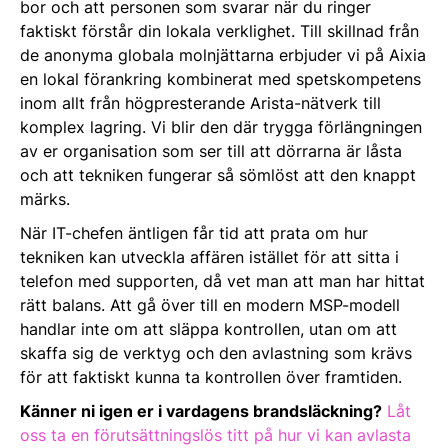
bor och att personen som svarar när du ringer
faktiskt förstår din lokala verklighet. Till skillnad från
de anonyma globala molnjättarna erbjuder vi på Aixia
en lokal förankring kombinerat med spetskompetens
inom allt från högpresterande Arista-nätverk till
komplex lagring. Vi blir den där trygga förlängningen
av er organisation som ser till att dörrarna är låsta
och att tekniken fungerar så sömlöst att den knappt
märks.
När IT-chefen äntligen får tid att prata om hur
tekniken kan utveckla affären istället för att sitta i
telefon med supporten, då vet man att man har hittat
rätt balans. Att gå över till en modern MSP-modell
handlar inte om att släppa kontrollen, utan om att
skaffa sig de verktyg och den avlastning som krävs
för att faktiskt kunna ta kontrollen över framtiden.
Känner ni igen er i vardagens brandsläckning?
Låt
oss ta en förutsättningslös titt på hur vi kan avlasta