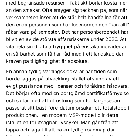
med begränsade resurser – faktiskt börjar kosta mer
än den smakar. Ofta smyger sig tecknen på, som när
verksamheten inser att de står helt handfallna för att
den enda personen som har lösenorden och ”kan allt”
råkar vara på semester. Det här personberoendet har
blivit en av de största affärsriskerna under 2026. Att
vila hela sin digitala trygghet på enstaka individer är
en sårbarhet som få har råd med i ett landskap där
kraven på tillgänglighet är absoluta.
En annan tydlig varningsklocka är när tiden som
borde läggas på utveckling istället äts upp av ett
evigt pusslande med licenser och föråldrad hårdvara.
Det börjar ofta med en bortglömd certifikatförnyelse
och slutar med att utrustning som för längesedan
passerat sitt bäst-före-datum orsakar ett totalstopp i
produktionen. I en modern MSP-modell blir detta
istället en förutsägbar livscykel. Man går från att
lappa och laga till att ha en tydlig roadmap där