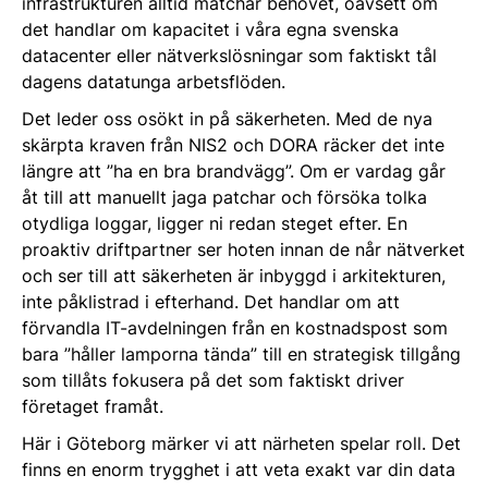
infrastrukturen alltid matchar behovet, oavsett om
det handlar om kapacitet i våra egna svenska
datacenter eller nätverkslösningar som faktiskt tål
dagens datatunga arbetsflöden.
Det leder oss osökt in på säkerheten. Med de nya
skärpta kraven från NIS2 och DORA räcker det inte
längre att ”ha en bra brandvägg”. Om er vardag går
åt till att manuellt jaga patchar och försöka tolka
otydliga loggar, ligger ni redan steget efter. En
proaktiv driftpartner ser hoten innan de når nätverket
och ser till att säkerheten är inbyggd i arkitekturen,
inte påklistrad i efterhand. Det handlar om att
förvandla IT-avdelningen från en kostnadspost som
bara ”håller lamporna tända” till en strategisk tillgång
som tillåts fokusera på det som faktiskt driver
företaget framåt.
Här i Göteborg märker vi att närheten spelar roll. Det
finns en enorm trygghet i att veta exakt var din data