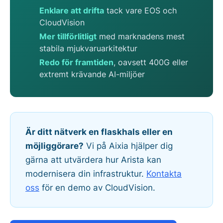
Enklare att drifta
tack vare EOS och
CloudVision
Mer tillförlitligt
med marknadens mest
stabila mjukvaruarkitektur
Redo för framtiden
, oavsett 400G eller
extremt krävande AI-miljöer
Är ditt nätverk en flaskhals eller en
möjliggörare?
Vi på Aixia hjälper dig
gärna att utvärdera hur Arista kan
modernisera din infrastruktur.
Kontakta
oss
för en demo av CloudVision.