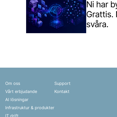
Ni har 
Grattis.
svåra.
Om oss
Support
Vårt erbjudande
Kontakt
AI lösningar
Infrastruktur & produkter
IT drift