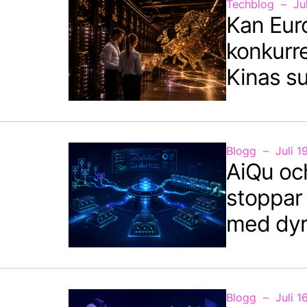
Techblog
Ju
Kan Eur
konkurr
Kinas s
Blogg
Juli 1
AiQu oc
stoppar 
med dyr
Blogg
Juli 1