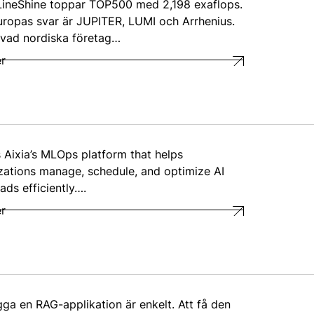
LineShine toppar TOP500 med 2,198 exaflops.
ropas svar är JUPITER, LUMI och Arrhenius.
 vad nordiska företag…
r
s Aixia’s MLOps platform that helps
zations manage, schedule, and optimize AI
ads efficiently….
r
gga en RAG-applikation är enkelt. Att få den