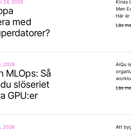
li 24, 2026
Kinas 
opa
Men Eu
Här är
era med
Läs me
uperdatorer?
9, 2026
AiQu i
h MLOps: Så
organi
worklo
du slöseriet
Läs me
a GPU:er
6, 2026
Att by