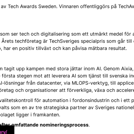
tag” av Tech Awards Sweden. Vinnaren offentliggörs på Tech
om ser tech och digitalisering som ett utmärkt medel för a
. Årets techföretag är TechSveriges specialpris som går till 
har en positiv tillväxt och kan påvisa mätbara resultat.
m tagit upp kampen med stora jättar inom AI. Genom Aixia, 
första stegen mot att leverera AI som tjänst till svenska in
I-lösningar från datacenter, via MLOPS-verktyg, till applice
retag och organisationer att förverkliga, växa och accelere
alitetskontroll för automation i fordonsindustrin och i ett 
lts som en av tre strategiska partner av Sveriges nationel
bolaget ligger i framkanten.
y efter omfattande nomineringsprocess
.
ury/