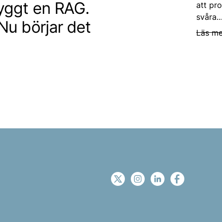
byggt en RAG.
att pro
svåra…
 Nu börjar det
Läs me