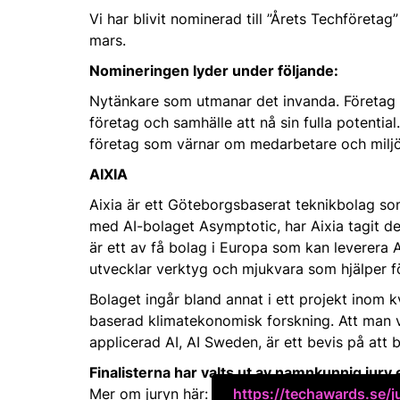
Vi har blivit nominerad till ”Årets Techföre
mars.
Nomineringen lyder under följande:
Nytänkare som utmanar det invanda. Företag s
företag och samhälle att nå sin fulla potential
företag som värnar om medarbetare och miljö, 
AIXIA
Aixia är ett Göteborgsbaserat teknikbolag so
med AI-bolaget Asymptotic, har Aixia tagit de 
är ett av få bolag i Europa som kan leverera A
utvecklar verktyg och mjukvara som hjälper fö
Bolaget ingår bland annat i ett projekt inom kv
baserad klimatekonomisk forskning. Att man va
applicerad AI, AI Sweden, är ett bevis på att 
Finalisterna har valts ut av namnkunnig jur
Mer om juryn här:
https://techawards.se/j