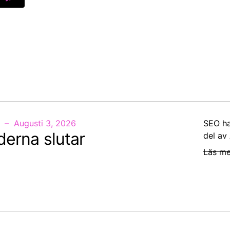
Augusti 3, 2026
SEO ha
derna slutar
del av
Läs me