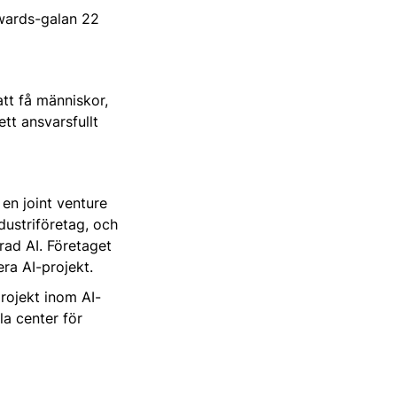
Awards-galan 22
tt få människor,
ett ansvarsfullt
en joint venture
dustriföretag, och
rad AI. Företaget
ra AI-projekt.
projekt inom AI-
la center för