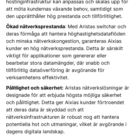
hostinginfrastruktur kan anpassas och skalas upp för
att möta kundernas växande behov, samtidigt som
den upprätthåller hög prestanda och tillförlitlighet.
Ökad nätverksprestanda
: Med Aristas switchar och
deras förmåga att hantera höghastighetsdataflöden
och minska nätverkskongestion, garanteras Aixias
kunder en hög nätverksprestanda. Detta är särskilt
viktigt för applikationer som genererar eller
bearbetar stora datamängder, där snabb och
tillförlitlig dataöverföring är avgörande för
verksamhetens effektivitet.
Pålitlighet och säkerhet:
Aristas nätverkslösningar är
designade för att erbjuda högsta möjliga säkerhet
och pålitlighet. Detta ger Aixias kunder förtroendet
att deras data är skyddad och att
nätverksinfrastrukturen är robust nog att hantera
potentiella hot och utmaningar, vilket är avgörande i
dagens digitala landskap.