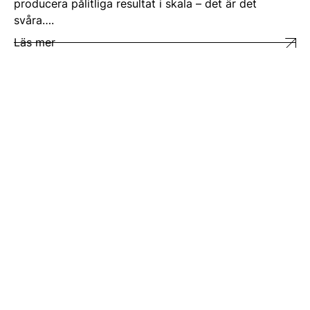
producera pålitliga resultat i skala – det är det
svåra….
Läs mer
Om oss
Support
Vårt erbjudande
Kontakt
AI lösningar
Infrastruktur & produkter
IT drift
Karriär
Nyheter
IR