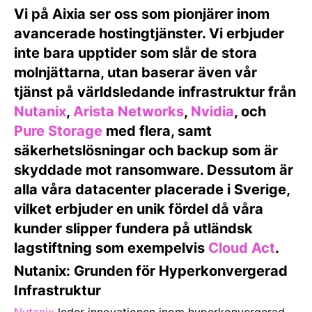
Vi på Aixia ser oss som pionjärer inom
avancerade hostingtjänster. Vi erbjuder
inte bara upptider som slår de stora
molnjättarna, utan baserar även vår
tjänst på världsledande infrastruktur från
Nutanix
,
Arista Networks
,
Nvidia
, och
Pure Storage
med flera, samt
säkerhetslösningar och backup som är
skyddade mot ransomware. Dessutom är
alla våra datacenter placerade i Sverige,
vilket erbjuder en unik fördel då våra
kunder slipper fundera på utländsk
lagstiftning som exempelvis
Cloud Act
.
Nutanix: Grunden för Hyperkonvergerad
Infrastruktur
Nutanix
leder innovationen inom hyperkonvergerad