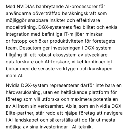
Med NVIDIAs banbrytande AI-processorer får
användarna oöverträffad beräkningskraft som
möjliggör snabbare insikter och effektivare
modellträning. DGX-systemets flexibilitet och enkla
integration med befintliga IT-miljöer minskar
driftstopp och ökar produktiviteten för företagets
team. Dessutom ger investeringen i DGX-system
tillgång till ett robust ekosystem av utvecklare,
dataforskare och AI-forskare, vilket kontinuerligt
bidrar med de senaste verktygen och kunskapen
inom AI​​.
Nvidia DGX-system representerar därför inte bara en
hårdvarulösning, utan en heltäckande plattform för
företag som vill utforska och maximera potentialen
av AI inom sin verksamhet. Aixia, som en Nvidia DGX
Elite-partner, står redo att hjälpa företag att navigera
i AI-landskapet och säkerställa att de får ut mesta
möjliga av sina investeringar i AI-teknik.