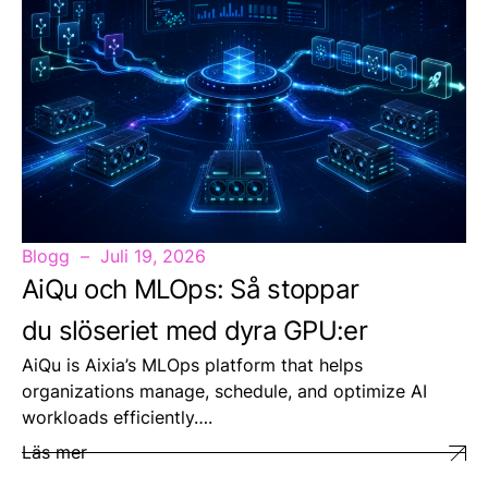
Blogg
Juli 19, 2026
AiQu och MLOps: Så stoppar
du slöseriet med dyra GPU:er
AiQu is Aixia’s MLOps platform that helps
organizations manage, schedule, and optimize AI
workloads efficiently….
Läs mer