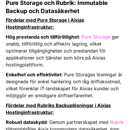
Pure Storage och Rubrik: Immutable
Backup och Datasäkerhet
Fördelar med Pure Storage i Aixias
Hostinginfrastruktur:
Hög prestanda och tillförlitlighet
:
Pure Storage
ger
snabb, tillförlitlig och effektiv lagring, vilket
optimerar tillgängligheten och prestandan för
applikationer och tjänster som körs på Aixias
hostingplattform.
Enkelhet och effektivitet
: Pure Storages lösningar är
designade för enkel hantering och låg driftskostnad,
vilket förenklar IT-landskapet för Aixias kunder och
möjliggör en smidigare driftserfarenhet.
Fördelar med Rubriks Backuplösningar i Aixias
Hostinginfrastruktur:
Robust dataskydd
: Genom partnerskapet med
Rubrik
tillhandahåller Aixia toppmodern datasäkerhet, som