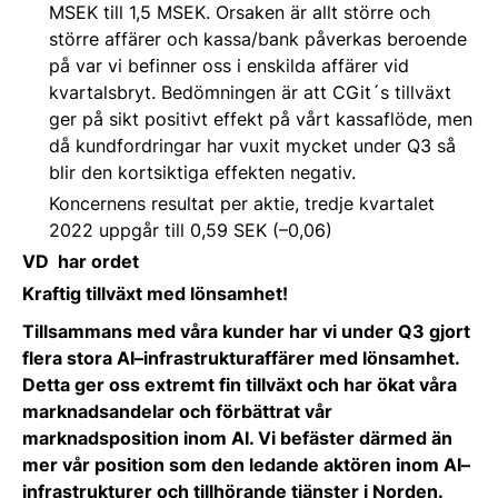
MSEK till 1,5 MSEK. Orsaken är allt större och
större affärer och kassa/bank påverkas beroende
på var vi befinner oss i enskilda affärer vid
kvartalsbryt. Bedömningen är att CGit´s tillväxt
ger på sikt positivt effekt på vårt kassaflöde, men
då kundfordringar har vuxit mycket under Q3 så
blir den kortsiktiga effekten negativ.
Koncernens resultat per aktie, tredje kvartalet
2022 uppgår till 0,59 SEK (–0,06)
VD har ordet
Kraftig tillväxt med lönsamhet!
Tillsammans med våra kunder har vi under Q3 gjort
flera stora AI–infrastrukturaffärer med lönsamhet.
Detta ger oss extremt fin tillväxt och har ökat våra
marknadsandelar och förbättrat vår
marknadsposition inom AI. Vi befäster därmed än
mer vår position som den ledande aktören inom AI–
infrastrukturer och tillhörande tjänster i Norden.