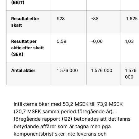
(EBIT)
Resultat efter
928
-88
1 625
skatt
Resultat per
0,59
-0,06
1,03
aktie efter skatt
(SEK)
Antal aktier
1 576 000
1 576 000
1 576
000
Intäkterna ökar med 53,2 MSEK till 73,9 MSEK
(20,7 MSEK samma period föregående år). I
föregående rapport (Q2) betonades att det fanns
betydande affärer som är tagna men pga
komponentsbrist sker inte leverans och