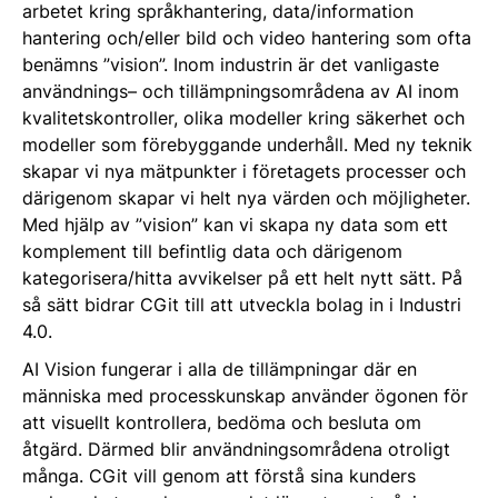
arbetet kring språkhantering, data/information
hantering och/eller bild och video hantering som ofta
benämns ”vision”. Inom industrin är det vanligaste
användnings– och tillämpningsområdena av AI inom
kvalitetskontroller, olika modeller kring säkerhet och
modeller som förebyggande underhåll. Med ny teknik
skapar vi nya mätpunkter i företagets processer och
därigenom skapar vi helt nya värden och möjligheter.
Med hjälp av ”vision” kan vi skapa ny data som ett
komplement till befintlig data och därigenom
kategorisera/hitta avvikelser på ett helt nytt sätt. På
så sätt bidrar CGit till att utveckla bolag in i Industri
4.0.
AI Vision fungerar i alla de tillämpningar där en
människa med processkunskap använder ögonen för
att visuellt kontrollera, bedöma och besluta om
åtgärd. Därmed blir användningsområdena otroligt
många. CGit vill genom att förstå sina kunders