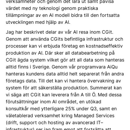
verksamheter och genom det lära ut samt påvisa
värdet med ny teknologi genom praktiska
tillämpningar av en AI modell bidra till den fortsatta
utvecklingen med hjälp av AI.
Jag har beskrivet delar av vår AI resa inom CGit.
Genom att använda CGits befintliga infrastruktur och
processer kan vi erbjuda företag en kostnadseffektiv
produktion av AI. Där sker all databearbetning på
CGit ägda system vilket gör att all data som hanteras
alltid finns i Sverige. Genom vår programvara AiQu
hanteras kundens data alltid helt separerat från andra
företags data. Till det kan vi hantera övervakning av
system för att säkerställa produktion. Summerat kan
vi säga att CGit kan leverera från A till Ö. Med dessa
förutsättningar inom AI området, en utökad
konsultkår med ytterligare 25% under Q3, samt en
väletablerad verksamhet kring Managed Services
(drift, support och hosting av avancerad IT–
infrastruktur) ser jag fram emot att fortsätta att