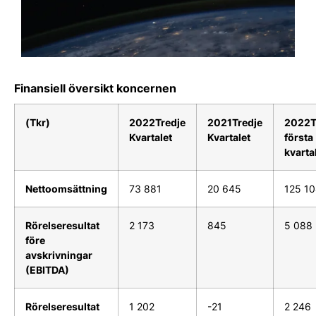
Finansiell översikt koncernen
(Tkr)
2022
Tredje
2021
Tredje
2022
T
Kvartalet
Kvartalet
första
kvarta
Nettoomsättning
73 881
20 645
125 1
Rörelseresultat
2 173
845
5 088
före
avskrivningar
(EBITDA)
Rörelseresultat
1 202
-21
2 246