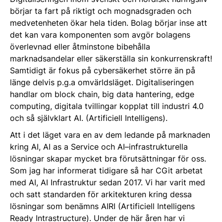
börjar ta fart på riktigt och mognadsgraden och
medvetenheten ökar hela tiden. Bolag börjar inse att
det kan vara komponenten som avgör bolagens
överlevnad eller åtminstone bibehålla
marknadsandelar eller säkerställa sin konkurrenskraft!
Samtidigt är fokus på cybersäkerhet större än på
länge delvis p.g.a omvärldsläget. Digitaliseringen
handlar om block chain, big data hantering, edge
computing, digitala tvillingar kopplat till industri 4.0
och så självklart AI. (Artificiell Intelligens).
Att i det läget vara en av dem ledande på marknaden
kring AI, AI as a Service och AI–infrastrukturella
lösningar skapar mycket bra förutsättningar för oss.
Som jag har informerat tidigare så har CGit arbetat
med AI, AI Infrastruktur sedan 2017. Vi har varit med
och satt standarden för arkitekturen kring dessa
lösningar som benämns AIRI (Artificiell Intelligens
Ready Intrastructure). Under de här åren har vi