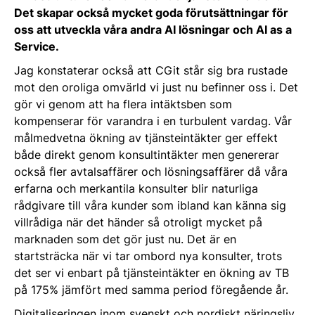
Det skapar också mycket goda förutsättningar för
oss att utveckla våra andra AI lösningar och AI as a
Service.
Jag konstaterar också att CGit står sig bra rustade
mot den oroliga omvärld vi just nu befinner oss i. Det
gör vi genom att ha flera intäktsben som
kompenserar för varandra i en turbulent vardag. Vår
målmedvetna ökning av tjänsteintäkter ger effekt
både direkt genom konsultintäkter men genererar
också fler avtalsaffärer och lösningsaffärer då våra
erfarna och merkantila konsulter blir naturliga
rådgivare till våra kunder som ibland kan känna sig
villrådiga när det händer så otroligt mycket på
marknaden som det gör just nu. Det är en
startsträcka när vi tar ombord nya konsulter, trots
det ser vi enbart på tjänsteintäkter en ökning av TB
på 175% jämfört med samma period föregående år.
Digitaliseringen inom svenskt och nordiskt näringsliv