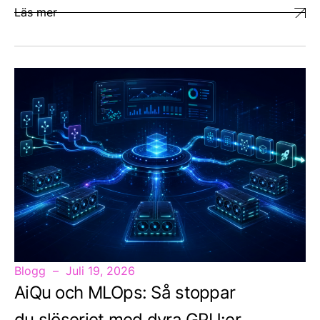
Läs mer
Blogg
Juli 19, 2026
AiQu och MLOps: Så stoppar
du slöseriet med dyra GPU:er