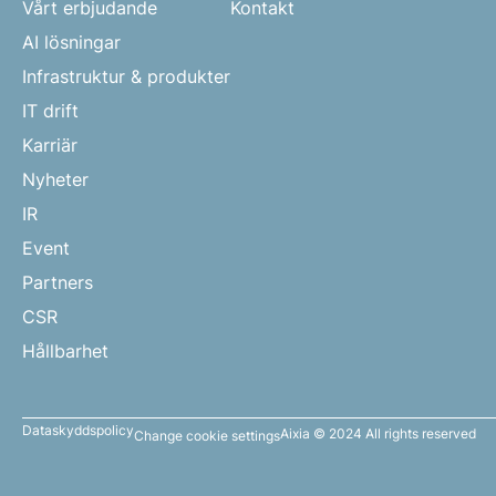
Vårt erbjudande
Kontakt
AI lösningar
Infrastruktur & produkter
IT drift
Karriär
Nyheter
IR
Event
Partners
CSR
Hållbarhet
Dataskyddspolicy
Aixia © 2024 All rights reserved
Change cookie settings