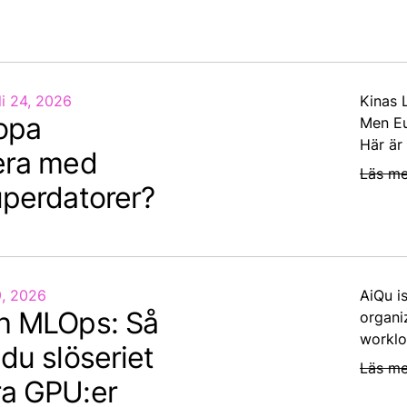
li 24, 2026
Kinas 
opa
Men Eu
Här är
era med
Läs me
uperdatorer?
9, 2026
AiQu i
h MLOps: Så
organi
worklo
du slöseriet
Läs me
a GPU:er