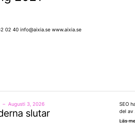
62 02 40 info@aixia.se www.aixia.se
Augusti 3, 2026
SEO ha
derna slutar
del av
Läs me