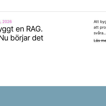
6, 2026
Att by
byggt en RAG.
att pro
svåra…
 Nu börjar det
Läs me