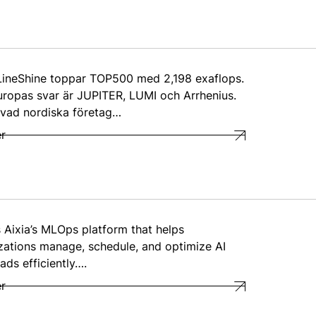
LineShine toppar TOP500 med 2,198 exaflops.
ropas svar är JUPITER, LUMI och Arrhenius.
 vad nordiska företag…
r
s Aixia’s MLOps platform that helps
zations manage, schedule, and optimize AI
ads efficiently….
r