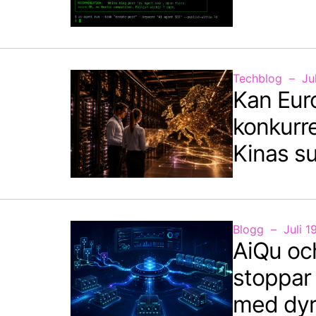
Techblog
Ju
Kan Eur
konkurr
Kinas s
Blogg
Juli 1
AiQu oc
stoppar 
med dyr