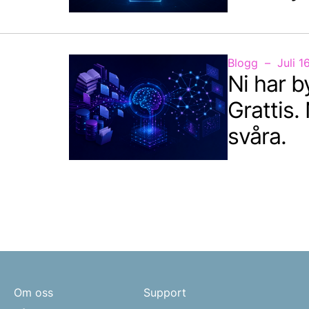
Blogg
Juli 1
Ni har 
Grattis.
svåra.
Om oss
Support