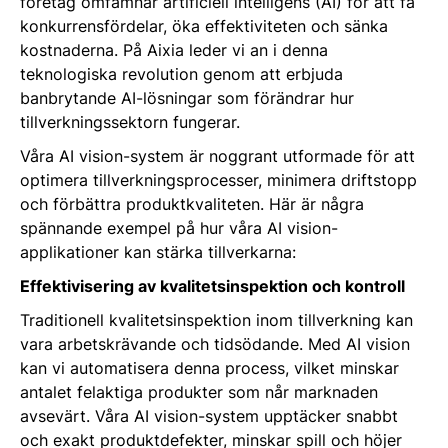
företag omfamnar artificiell intelligens (AI) för att få
konkurrensfördelar, öka effektiviteten och sänka
kostnaderna. På Aixia leder vi an i denna
teknologiska revolution genom att erbjuda
banbrytande AI-lösningar som förändrar hur
tillverkningssektorn fungerar.
Våra AI vision-system är noggrant utformade för att
optimera tillverkningsprocesser, minimera driftstopp
och förbättra produktkvaliteten. Här är några
spännande exempel på hur våra AI vision-
applikationer kan stärka tillverkarna:
Effektivisering av kvalitetsinspektion och kontroll
Traditionell kvalitetsinspektion inom tillverkning kan
vara arbetskrävande och tidsödande. Med AI vision
kan vi automatisera denna process, vilket minskar
antalet felaktiga produkter som når marknaden
avsevärt. Våra AI vision-system upptäcker snabbt
och exakt produktdefekter, minskar spill och höjer