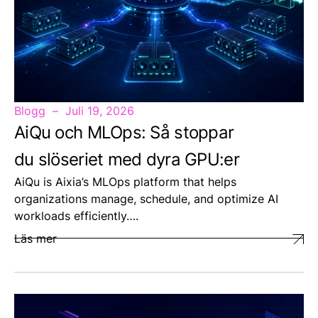
Blogg
Juli 19, 2026
AiQu och MLOps: Så stoppar
du slöseriet med dyra GPU:er
AiQu is Aixia’s MLOps platform that helps
organizations manage, schedule, and optimize AI
workloads efficiently….
Läs mer