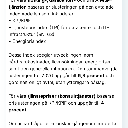
För våra
hosting-, datacenter- och drift-/MSP-
tjänster
baseras prisjusteringen på den avtalade
indexmodellen som inkluderar:
• KPI/KPIF
• Tjänsteprisindex (TPI) för datacenter och IT-
infrastruktur (SNI 63)
• Energiprisindex
Dessa index speglar utvecklingen inom
hårdvarukostnader, licensökningar, energipriser
samt den generella inflationen. Den sammanvägda
justeringen för 2026 uppgår till
6,9 procent
och
görs helt enligt avtal, utan ytterligare påslag.
För våra
tjänstepriser (konsulttjänster)
baseras
prisjusteringen på KPI/KPIF och uppgår till
4
procent
.
Om ni har frågor eller önskar gå igenom hur detta