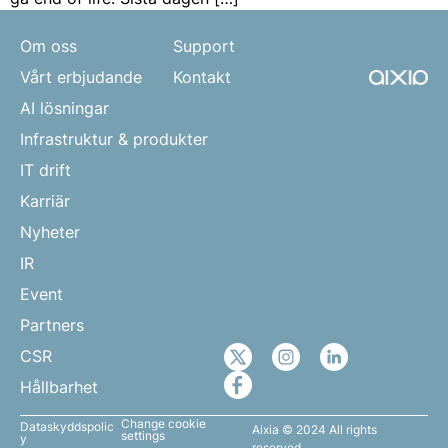
Om oss
Support
Vårt erbjudande
Kontakt
AI lösningar
Infrastruktur & produkter
IT drift
Karriär
Nyheter
IR
Event
Partners
CSR
Hållbarhet
Change cookie
Dataskyddspolic
Aixia © 2024 All rights
settings
y
reserved