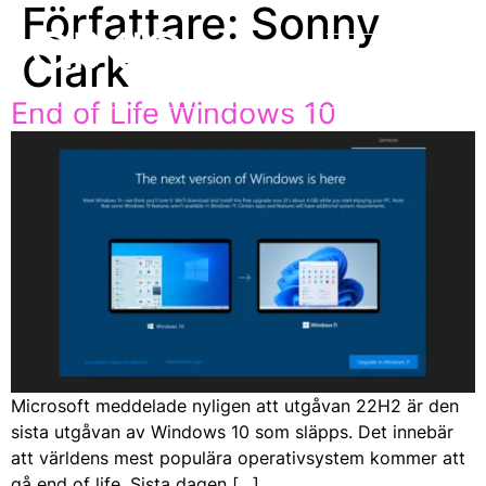
Författare:
Sonny
SV
Clark
End of Life Windows 10
Microsoft meddelade nyligen att utgåvan 22H2 är den
sista utgåvan av Windows 10 som släpps. Det innebär
att världens mest populära operativsystem kommer att
gå end of life. Sista dagen […]