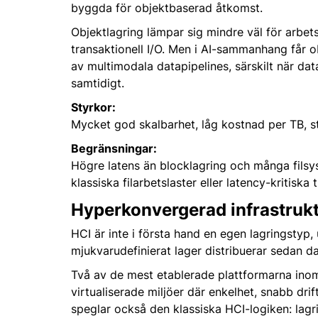
byggda för objektbaserad åtkomst.
Objektlagring lämpar sig mindre väl för arbets
transaktionell I/O. Men i AI-sammanhang får ob
av multimodala datapipelines, särskilt när dat
samtidigt.
Styrkor:
Mycket god skalbarhet, låg kostnad per TB, st
Begränsningar:
Högre latens än blocklagring och många filsyst
klassiska filarbetslaster eller latency-kritiska 
Hyperkonvergerad infrastrukt
HCI är inte i första hand en egen lagringstyp
mjukvarudefinierat lager distribuerar sedan da
Två av de mest etablerade plattformarna ino
virtualiserade miljöer där enkelhet, snabb d
speglar också den klassiska HCI-logiken: lagr