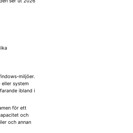
ilden ser ut 2026
lika
Windows-miljöer.
 eller system
arande ibland i
amen för ett
kapacitet och
filer och annan