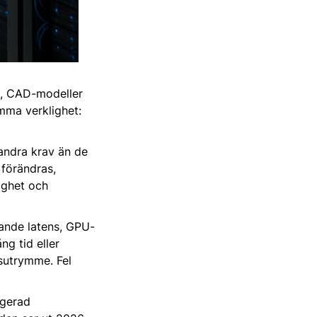
4K, CAD-modeller
amma verklighet:
 andra krav än de
 förändras,
ighet och
igande latens, GPU-
ng tid eller
gsutrymme. Fel
rgerad