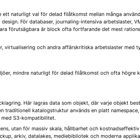
 ett naturligt val för delad filåtkomst mellan många använ
t design. För databaser, journaling-intensiva arbetslaster, 
ra förutsägbara är block ofta fortfarande det mest rationel
, virtualisering och andra affärskritiska arbetslaster med t
ljöer, mindre naturligt för delad filåtkomst och ofta högre 
ocklagring. Här lagras data som objekt, där varje objekt best
r en traditionell katalogstruktur används en platt namespac
a med S3-kompatibilitet.
tens, utan för massiv skala, hållbarhet och kostnadseffektiv
kup, arkiv, datalakes, mediebibliotek och moderna applika