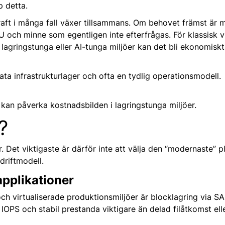
p detta.
aft i många fall växer tillsammans. Om behovet främst är m
och minne som egentligen inte efterfrågas. För klassisk vi
r lagringstunga eller AI-tunga miljöer kan det bli ekonomiskt
ata infrastrukturlager och ofta en tydlig operationsmodell.
kan påverka kostnadsbilden i lagringstunga miljöer.
?
r. Det viktigaste är därför inte att välja den “modernaste” 
driftmodell.
applikationer
h virtualiserade produktionsmiljöer är blocklagring via SA
 IOPS och stabil prestanda viktigare än delad filåtkomst ell