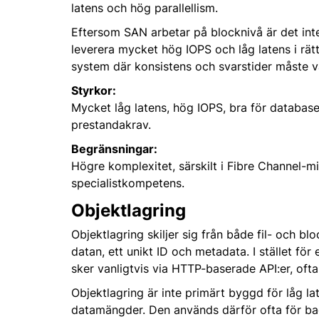
latens och hög parallellism.
Eftersom SAN arbetar på blocknivå är det inte
leverera mycket hög IOPS och låg latens i rät
system där konsistens och svarstider måste va
Styrkor:
Mycket låg latens, hög IOPS, bra för databaser
prestandakrav.
Begränsningar:
Högre komplexitet, särskilt i Fibre Channel-mi
specialistkompetens.
Objektlagring
Objektlagring skiljer sig från både fil- och bl
datan, ett unikt ID och metadata. I stället fö
sker vanligtvis via HTTP-baserade API:er, oft
Objektlagring är inte primärt byggd för låg la
datamängder. Den används därför ofta för bac