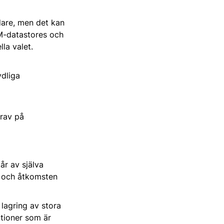
dare, men det kan
VM-datastores och
la valet.
ydliga
krav på
år av själva
e, och åtkomsten
 lagring av stora
tioner som är