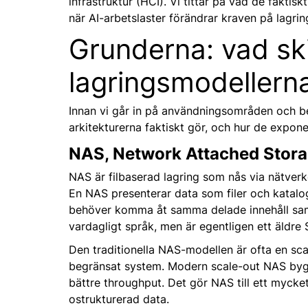
infrastruktur (HCI). Vi tittar på vad de faktis
när AI-arbetslaster förändrar kraven på lagrin
Grunderna: vad skil
lagringsmodellern
Innan vi går in på användningsområden och be
arkitekturerna faktiskt gör, och hur de expone
NAS, Network Attached Stor
NAS är filbaserad lagring som nås via nätverk
En NAS presenterar data som filer och katalog
behöver komma åt samma delade innehåll samt
vardagligt språk, men är egentligen ett äldr
Den traditionella NAS-modellen är ofta en sca
begränsat system. Modern scale-out NAS bygge
bättre throughput. Det gör NAS till ett mycket 
ostrukturerad data.