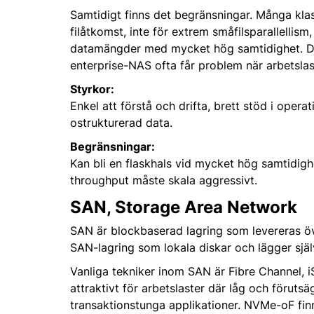
Samtidigt finns det begränsningar. Många kla
filåtkomst, inte för extrem småfilsparallelli
datamängder med mycket hög samtidighet. Det 
enterprise-NAS ofta får problem när arbetslast
Styrkor:
Enkel att förstå och drifta, brett stöd i opera
ostrukturerad data.
Begränsningar:
Kan bli en flaskhals vid mycket hög samtidigh
throughput måste skala aggressivt.
SAN, Storage Area Network
SAN är blockbaserad lagring som levereras öve
SAN-lagring som lokala diskar och lägger sjä
Vanliga tekniker inom SAN är Fibre Channel, 
attraktivt för arbetslaster där låg och förutsäg
transaktionstunga applikationer. NVMe-oF fin