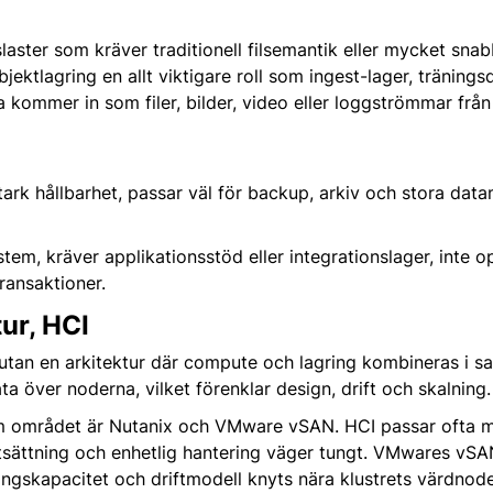
laster som kräver traditionell filsemantik eller mycket sna
jektlagring en allt viktigare roll som ingest-lager, tränings
a kommer in som filer, bilder, video eller loggströmmar frå
ark hållbarhet, passar väl för backup, arkiv och stora dat
em, kräver applikationsstöd eller integrationslager, inte op
transaktioner.
ur, HCI
, utan en arkitektur där compute och lagring kombineras i s
ta över noderna, vilket förenklar design, drift och skalning.
m området är Nutanix och VMware vSAN. HCI passar ofta m
riftsättning och enhetlig hantering väger tungt. VMwares v
ingskapacitet och driftmodell knyts nära klustrets värdnod