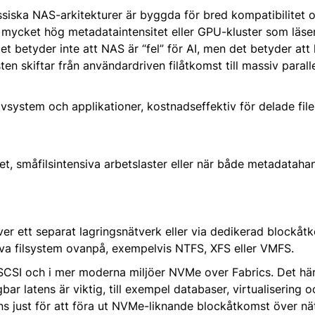
ssiska NAS-arkitekturer är byggda för bred kompatibilitet 
sm, mycket hög metadataintensitet eller GPU-kluster som läs
betyder inte att NAS är “fel” för AI, men det betyder att 
en skiftar från användardriven filåtkomst till massiv parall
tivsystem och applikationer, kostnadseffektiv för delade fil
et, småfilsintensiva arbetslaster eller när både metadataha
r ett separat lagringsnätverk eller via dedikerad blockåtk
lva filsystem ovanpå, exempelvis NTFS, XFS eller VMFS.
iSCSI och i mer moderna miljöer NVMe over Fabrics. Det här
bar latens är viktig, till exempel databaser, virtualisering o
ns just för att föra ut NVMe-liknande blockåtkomst över n