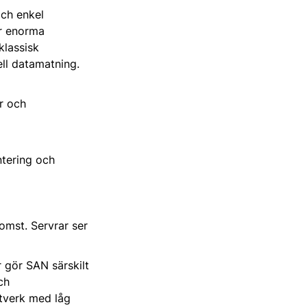
och enkel
er enorma
klassisk
ell datamatning.
er och
ntering och
omst. Servrar ser
 gör SAN särskilt
ch
ätverk med låg