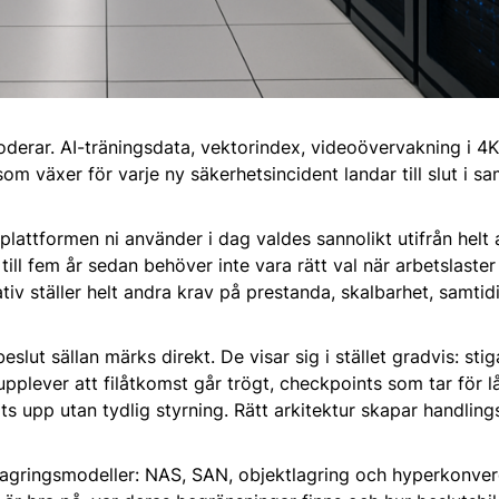
loderar. AI-träningsdata, vektorindex, videoövervakning i 
m växer för varje ny säkerhetsincident landar till slut i s
plattformen ni använder i dag valdes sannolikt utifrån helt
 till fem år sedan behöver inte vara rätt val när arbetslaster
iv ställer helt andra krav på prestanda, skalbarhet, samtid
eslut sällan märks direkt. De visar sig i stället gradvis: st
plever att filåtkomst går trögt, checkpoints som tar för lå
s upp utan tydlig styrning. Rätt arkitektur skapar handlin
a lagringsmodeller: NAS, SAN, objektlagring och hyperkonve