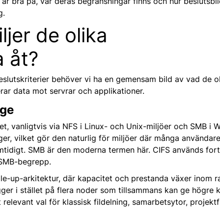
kt är bra på, var deras begränsningar finns och hur beslutsb
g.
jer de olika
a åt?
slutskriterier behöver vi ha en gemensam bild av vad de o
rar data mot servrar och applikationer.
age
et, vanligtvis via NFS i Linux- och Unix-miljöer och SMB i 
er, vilket gör den naturlig för miljöer där många användare
idigt. SMB är den moderna termen här. CIFS används fortf
e SMB-begrepp.
le-up-arkitektur, där kapacitet och prestanda växer inom r
r i stället på flera noder som tillsammans kan ge högre 
relevant val för klassisk fildelning, samarbetsytor, projekt