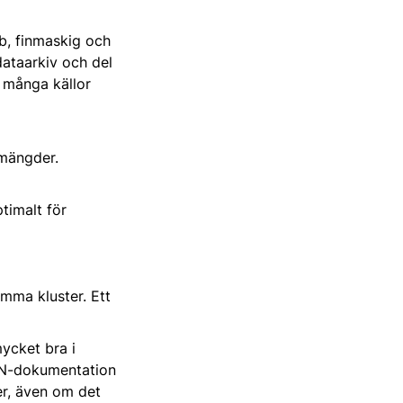
bb, finmaskig och
dataarkiv och del
n många källor
amängder.
timalt för
amma kluster. Ett
ycket bra i
SAN-dokumentation
er, även om det