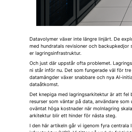
Datavolymer växer inte längre linjärt. De exp
med hundratals revisioner och backupkedjor so
er lagringsinfrastruktur.
Och just där uppstår ofta problemet. Lagrings
ni står inför nu. Det som fungerade väl för tre
datamängder växer snabbare och nya AI-initiat
dataåtkomst.
Det knepiga med lagringsarkitektur är att fel b
resurser som väntar på data, användare som up
oväntat höga kostnader när molnlagring skalat
arkitektur blir ett hinder för nästa steg.
I den här artikeln går vi igenom fyra central