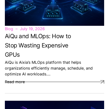
Blog
July 19, 2026
AiQu and MLOps: How to
Stop Wasting Expensive
GPUs
AiQu is Aixia’s MLOps platform that helps
organizations efficiently manage, schedule, and
optimize AI workloads….
Read more