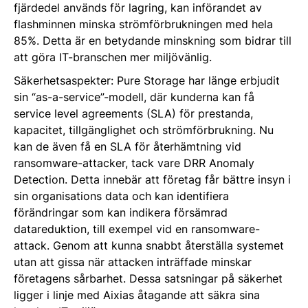
fjärdedel används för lagring, kan införandet av
flashminnen minska strömförbrukningen med hela
85%. Detta är en betydande minskning som bidrar till
att göra IT-branschen mer miljövänlig.
Säkerhetsaspekter: Pure Storage har länge erbjudit
sin “as-a-service”-modell, där kunderna kan få
service level agreements (SLA) för prestanda,
kapacitet, tillgänglighet och strömförbrukning. Nu
kan de även få en SLA för återhämtning vid
ransomware-attacker, tack vare DRR Anomaly
Detection. Detta innebär att företag får bättre insyn i
sin organisations data och kan identifiera
förändringar som kan indikera försämrad
datareduktion, till exempel vid en ransomware-
attack. Genom att kunna snabbt återställa systemet
utan att gissa när attacken inträffade minskar
företagens sårbarhet. Dessa satsningar på säkerhet
ligger i linje med Aixias åtagande att säkra sina