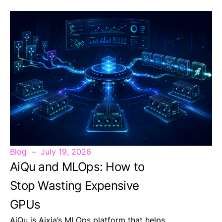
Blog
July 19, 2026
AiQu and MLOps: How to
Stop Wasting Expensive
GPUs
AiQu is Aixia’s MLOps platform that helps