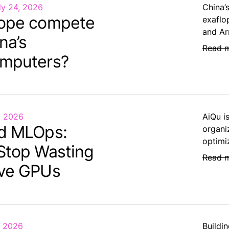
ly 24, 2026
China’
ope compete
exaflo
and Ar
na’s
Read 
mputers?
, 2026
AiQu i
d MLOps:
organi
optimi
Stop Wasting
Read 
ve GPUs
, 2026
Buildin