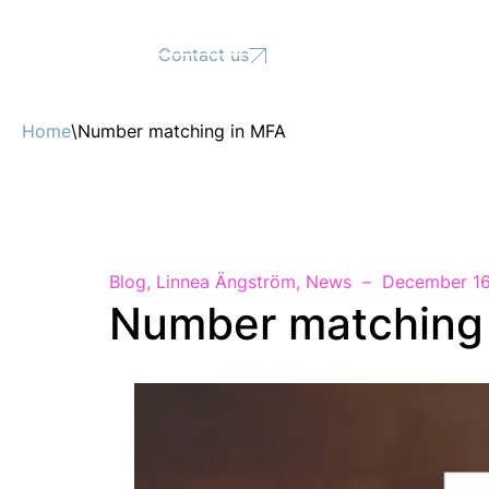
Support
Contact us
Home
\
Number matching in MFA
Blog
,
Linnea Ängström
,
News
December 16
Number matching