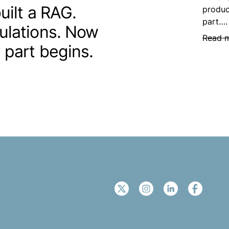
uilt a RAG.
produc
part….
ulations. Now
Read 
 part begins.