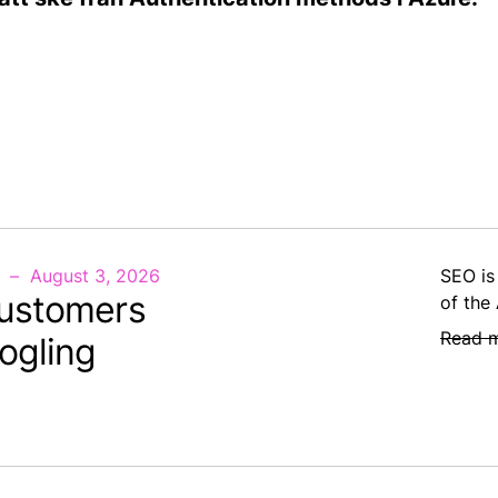
August 3, 2026
SEO is
ustomers
of the
Read 
ogling