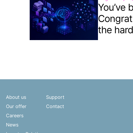
You’ve b
Congrat
the hard
About us
Support
Our offer
Contact
Careers
News