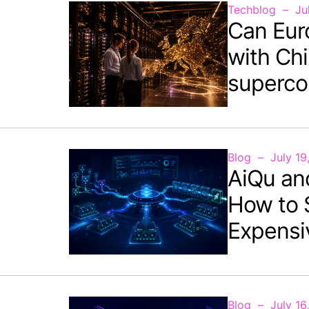
Techblog
Ju
Can Eur
with Chi
superco
Blog
July 19
AiQu an
How to 
Expensi
Blog
July 16