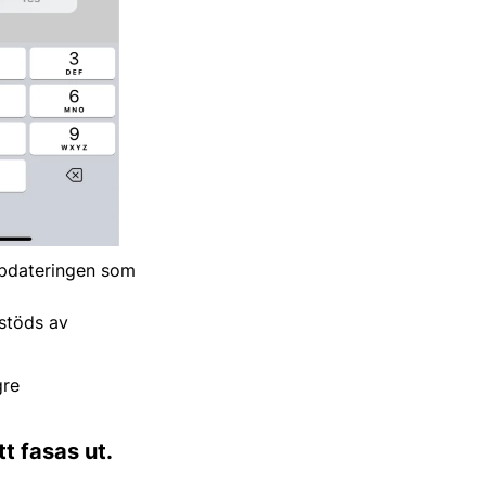
ppdateringen som
 stöds av
gre
t fasas ut.