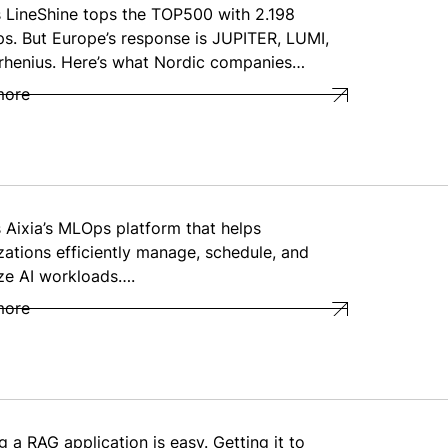
s LineShine tops the TOP500 with 2.198
ps. But Europe’s response is JUPITER, LUMI,
rhenius. Here’s what Nordic companies…
more
s Aixia’s MLOps platform that helps
zations efficiently manage, schedule, and
ze AI workloads….
more
g a RAG application is easy. Getting it to