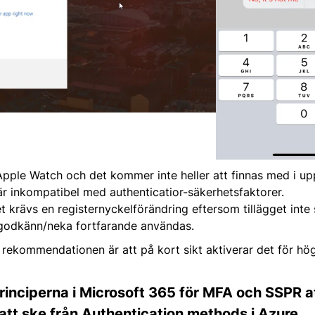
Apple Watch och det kommer inte heller att finnas med i u
 är inkompatibel med authenticatior-säkerhetsfaktorer.
 krävs en registernyckelförändring eftersom tillägget inte
 godkänn/neka fortfarande användas.
rekommendationen är att på kort sikt aktiverar det för hö
rinciperna i Microsoft 365 för MFA och SSPR at
tt ske från Authentication methods i Azure.