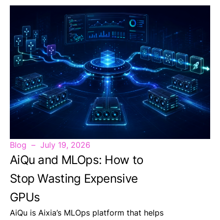
Blog
July 19, 2026
AiQu and MLOps: How to
Stop Wasting Expensive
GPUs
AiQu is Aixia’s MLOps platform that helps