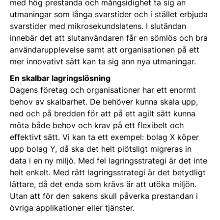
med hög prestanda och mångsidighet ta sig an
utmaningar som långa svarstider och i stället erbjuda
svarstider med mikrosekundslatens. I slutändan
innebär det att slutanvändaren får en sömlös och bra
användarupplevelse samt att organisationen på ett
mer innovativt sätt kan ta sig ann nya utmaningar.
En skalbar lagringslösning
Dagens företag och organisationer har ett enormt
behov av skalbarhet. De behöver kunna skala upp,
ned och på bredden för att på ett agilt sätt kunna
möta både behov och krav på ett flexibelt och
effektivt sätt. Vi kan ta ett exempel: bolag X köper
upp bolag Y, då ska det helt plötsligt migreras in
data i en ny miljö. Med fel lagringsstrategi är det inte
helt enkelt. Med rätt lagringsstrategi är det betydligt
lättare, då det enda som krävs är att utöka miljön.
Utan att för den sakens skull påverka prestandan i
övriga applikationer eller tjänster.