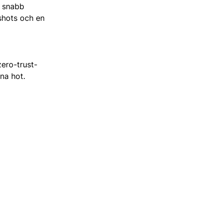
r snabb
shots och en
ero-trust-
na hot.