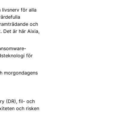
livsnerv för alla
värdefulla
framträdande och
 Det är här Aixia,
ransomware-
steknologi för
 och morgondagens
y (DR), fil- och
iteten och risken