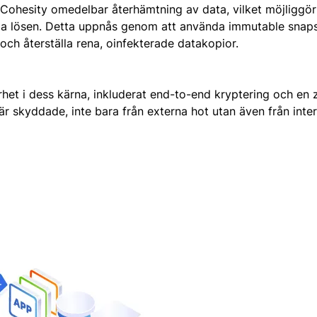
Cohesity omedelbar återhämtning av data, vilket möjliggö
etala lösen. Detta uppnås genom att använda immutable snap
och återställa rena, oinfekterade datakopior.
et i dess kärna, inkluderat end-to-end kryptering och en z
 är skyddade, inte bara från externa hot utan även från inter