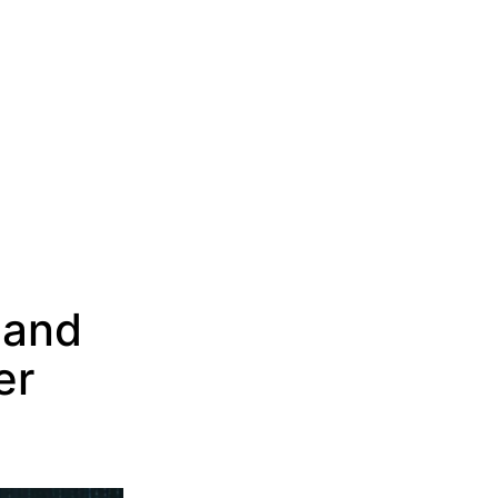
 and
er