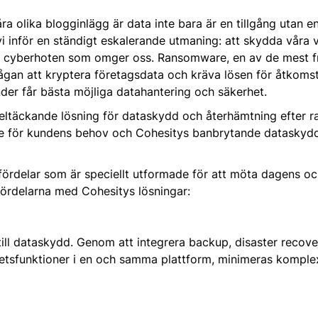
 olika blogginlägg är data inte bara är en tillgång utan en 
r vi inför en ständigt eskalerande utmaning: att skydda våra 
ga cyberhoten som omger oss. Ransomware, en av de mest 
gan att kryptera företagsdata och kräva lösen för åtkomst.
nder får bästa möjliga datahantering och säkerhet.
eltäckande lösning för dataskydd och återhämtning efter 
lse för kundens behov och Cohesitys banbrytande dataskydd
 fördelar som är speciellt utformade för att möta dagens
fördelarna med Cohesitys lösningar:
 till dataskydd. Genom att integrera backup, disaster recover
etsfunktioner i en och samma plattform, minimeras komplex