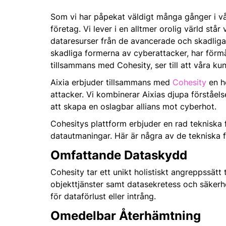
Som vi har påpekat väldigt många gånger i våra
företag. Vi lever i en alltmer orolig värld stå
dataresurser från de avancerade och skadli
skadliga formerna av cyberattacker, har förmå
tillsammans med Cohesity, ser till att våra ku
Aixia erbjuder tillsammans med
Cohesity
en h
attacker. Vi kombinerar Aixias djupa förståe
att skapa en oslagbar allians mot cyberhot.
Cohesitys plattform erbjuder en rad tekniska
datautmaningar. Här är några av de tekniska 
Omfattande Dataskydd
Cohesity tar ett unikt holistiskt angreppssätt
objekttjänster samt datasekretess och säkerh
för dataförlust eller intrång.
Omedelbar Återhämtning