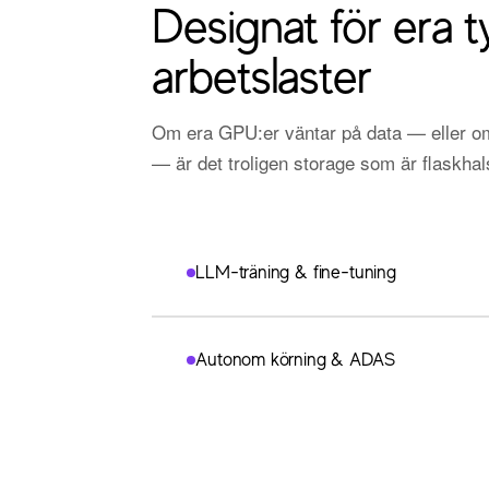
Designat för era t
arbetslaster
Om era GPU:er väntar på data — eller o
— är det troligen storage som är flaskhal
LLM-träning & fine-tuning
Autonom körning & ADAS