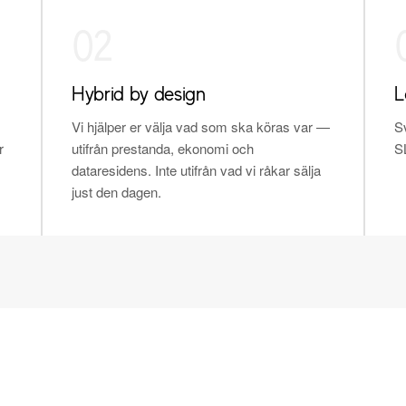
02
Hybrid by design
L
Vi hjälper er välja vad som ska köras var —
S
r
utifrån prestanda, ekonomi och
SL
dataresidens. Inte utifrån vad vi råkar sälja
just den dagen.