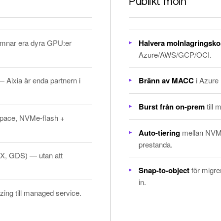
Publikt moln
mnar era dyra GPU:er
Halvera molnlagringsk
Azure/AWS/GCP/OCI.
 Aixia är enda partnern i
Bränn av MACC
i Azure 
Burst från on-prem
till 
space, NVMe-flash +
Auto-tiering
mellan NVMe 
prestanda.
, GDS) — utan att
Snap-to-object
för migre
in.
sizing till managed service.