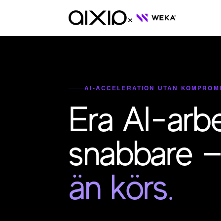
×
AI-ACCELERATION UTAN KOMPROM
Era AI-arb
snabbare 
än körs.