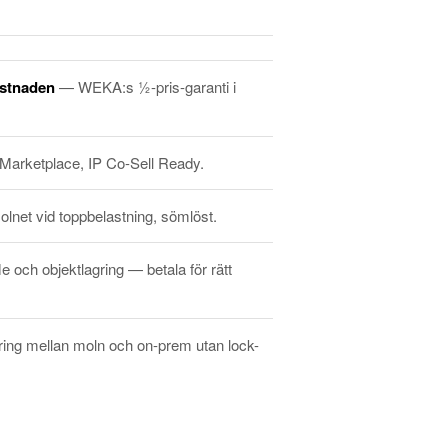
ostnaden
— WEKA:s ½-pris-garanti i
Marketplace, IP Co-Sell Ready.
molnet vid toppbelastning, sömlöst.
och objektlagring — betala för rätt
ring mellan moln och on-prem utan lock-