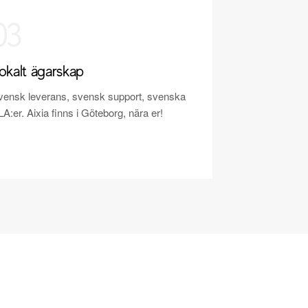
03
okalt ägarskap
vensk leverans, svensk support, svenska
A:er. Aixia finns i Göteborg, nära er!