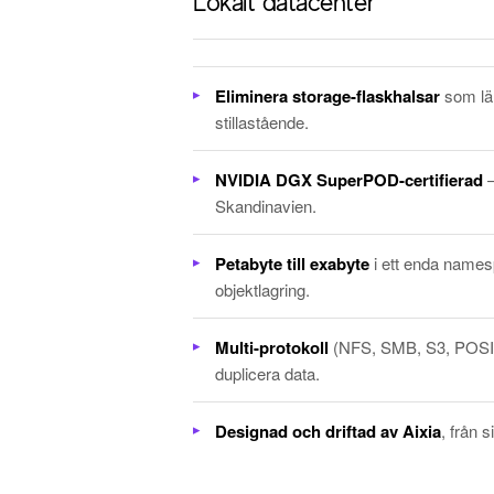
Lokalt datacenter
Eliminera storage-flaskhalsar
som lä
stillastående.
NVIDIA DGX SuperPOD-certifierad
—
Skandinavien.
Petabyte till exabyte
i ett enda name
objektlagring.
Multi-protokoll
(NFS, SMB, S3, POSIX
duplicera data.
Designad och driftad av Aixia
, från 