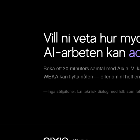
Vill ni veta hur my
AI-arbeten kan
ac
Boka ett 30-minuters samtal med Aixia. Vi k
WEKA kan flytta nålen — eller om ni helt enke
Inga säljpitcher. En teknisk dialog med folk som fak