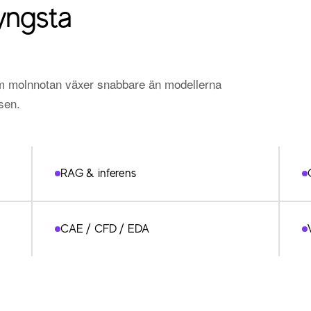
yngsta
m molnnotan växer snabbare än modellerna
sen.
RAG & inferens
CAE / CFD / EDA