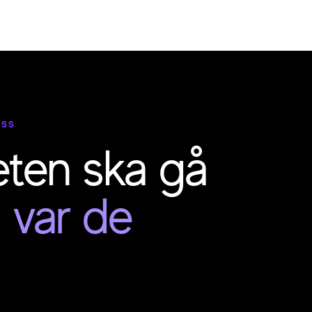
ISS
eten ska gå
—
var de