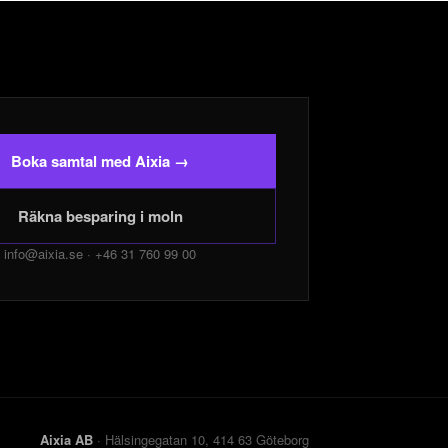
Boka samtal med Aixia →
Räkna besparing i moln
info@aixia.se · +46 31 760 99 00
Aixia AB
· Hälsingegatan 10, 414 63 Göteborg