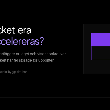
cket era
celereras?
artlägger nuläget och visar konkret var
lt har fel storage för uppgiften.
tiskt byggt det här.