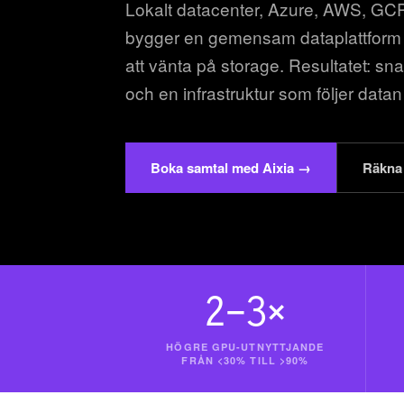
Lokalt datacenter, Azure, AWS, GCP 
bygger en gemensam dataplattform dä
att vänta på storage. Resultatet: sn
och en infrastruktur som följer datan i
Boka samtal med Aixia →
Räkna 
2–3×
HÖGRE GPU-UTNYTTJANDE
FRÅN <30% TILL >90%